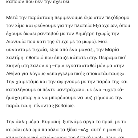
κάποιον που δεν την έχει δει.
Μετά την παράσταση περιμένουμε έξω στον πεζόδρομο
τον Σίμο και φεύγουμε για την πλατεία Εξαρχείων, όπου
έχουμε δώσει ραντεβού με τον Δημήτρη (χωρίς την
Διονυσία που κάτι της έτυχε με το μωρό). Εκεί
συναντάμε τυχαία, έξω από ένα μαγαζί, την Μαρία
Σαλτίρη, ηθοποιό που έπαιζε κάποτε στην Πειραματική
Σκηνή στη Σαλονίκη –πριν εγκατασταθεί μόνιμα στην
Αθήνα για λόγους «επαγγελματικής αποκατάστασης».
Την χαιρετάμε και την αφήνουμε με την παρέα της και
καταλήγουμε οι πέντε μαντράχαλοι σε ένα -σχετικά-
ήσυχο μπαρ για να μπορέσουμε να συζητήσουμε την
παράσταση, πίνοντας βεβαίως.
Την άλλη μέρα, Κυριακή, ξυπνάμε αργά το πρωί, με το
κεφάλι ελαφρύ παρόλα τα ξίδια –«Αχ, αυτή η μαγική
κλιματολογική ατμόσφαιρα της Αττική γης!», λέμε και