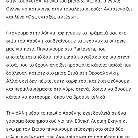
στην τουαλέτα». Κι εγώ του μπαίνω: «Ε, και τι έγινε;
Θέλεις να καπνίσεις στην τουαλέτα κι εσύ;» Αναστενάζει
και λέει: «Όχι, εντάξει, αντέχω».
Φτάνουμε στην Αθήνα, αφήνουμε τα πράματά μας στο
σπίτι του Αρσένη και βγαίνουμε τα μεσάνυχτα οι τρεις
μας για ποτό. Πηγαίνουμε στο Partesera, που
αποτελείται από δυο-τρία μικρά μαγαζάκια σε μια στενή
στοά, που το έχουν ανοίξει πρόσφατα κάποια παιδιά που
δούλευαν κάποτε στο μπαρ Στοά στη Θεσσαλονίκη.
Αλλά εκεί δεν πέφτει ούτε καρφίτσα, και έτσι φεύγουμε
και περιπλανιόμαστε στα γύρω στενά, ώσπου να βρούμε
κάπου να κάτσουμε –όπου να βρούμε τελικά.
Την άλλη μέρα το πρωί ο Αρσένης έχει δουλειά σε ένα
γύρισμα διαφημιστικού για την Εθνική Λυρική Σκηνή κι
εγώ με τον Σπύρο πηγαίνουμε επίσκεψη στο σπίτι δύο
φίλων εκεί κοντά, της Διονυσίας και του Δημήτρη (με το