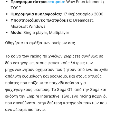
Προγραμματίστρια
εταιρεία
: Wow Entertainment /
TOSE
Ημερομηνία κυκλοφορίας
: 17 Φεβρουαρίου 2000
Υποστηριζόμενες πλατφόρμες
: Dreamcast,
Microsoft Windows
Mode
: Single player, Multiplayer
Οδηγήστε τα αμάξια των ονείρων σας…
Το κοινό των racing παιχνιδιών χωρίζετε συνήθως σε
δύο κατηγορίες, στους φανατικούς λάτρεις των
μηχανοκίνητων οχημάτων που ζητούν από ένα παιχνίδι
απόλυτη εξομοίωση και ρεαλισμό, και στους απλούς
παίκτες που παίζουν το παιχνίδι καθαρά για
ψυχαγωγικούς σκοπούς. Το Sega GT, από την Sega και
εκδότη την Empire Interactive, είναι ένα racing παιχνίδι
που απευθύνεται στην δεύτερη κατηγορία παικτών που
αναφέραμε πιο πάνω.