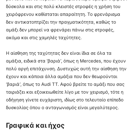
δύσκολα και στις πολύ κλειστές στροφές η χρήση του
χειρόφρενου καθίσταται απαραίτητη. Το φρενάρισμα
δεν αντικατοπτρίζει την πραγματικότητα, καθώς το
αμάξι δεν μπορεί να φρενάρει πάνω στις στροφές,
ακόμα και στις χαμηλές ταχύτητες.
Η αίσθηση της ταχύτητας δεν είναι ίδια σε όλα τα
αμάξια, ειδικά στα ‘βαριά’, όπως η Mercedes, που έχουν
πολύ αργή επιτάχυνση. Δυστυχώς αυτή την αίσθηση την
έχουν και κάποια άλλα αμάξια που δεν θεωρούνται
‘βαριά’, όπως το Audi TT. Αφού βρείτε το αμάξι που σας
ταιριάζει και εξοικειωθείτε λίγο με τον χειρισμό, τότε η
οδήγηση γίνετε ευχάριστη, ιδίως στο τελευταίο επίπεδο
δυσκολίας όπου ο ανταγωνισμός είναι μεγαλύτερος.
Γραφικά και ήχος