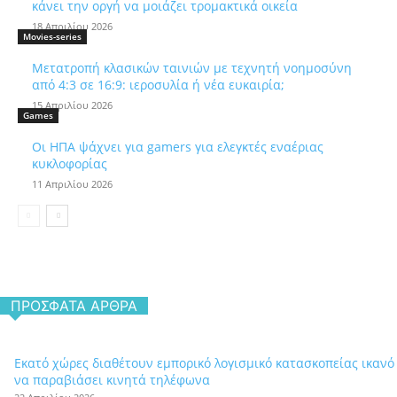
κάνει την οργή να μοιάζει τρομακτικά οικεία
18 Απριλίου 2026
Movies-series
Μετατροπή κλασικών ταινιών με τεχνητή νοημοσύνη
από 4:3 σε 16:9: ιεροσυλία ή νέα ευκαιρία;
15 Απριλίου 2026
Games
Οι ΗΠΑ ψάχνει για gamers για ελεγκτές εναέριας
κυκλοφορίας
11 Απριλίου 2026
ΠΡΌΣΦΑΤΑ ΆΡΘΡΑ
Εκατό χώρες διαθέτουν εμπορικό λογισμικό κατασκοπείας ικανό
να παραβιάσει κινητά τηλέφωνα