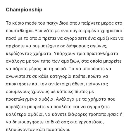
Championship
Το κύριο mode του παιχνιδιού όπου παίρνετε μέρος στο
πρωτάθλημα. Ξεκινάτε με ένα συγκεκριμένο χρηματικό
ποσό με το οποίο πρέπει να αγοράσετε ένα αμάξι και να
αρχίσετε να συμμετέχετε σε διάφορους αγώνες,
κερδίζοντας χρήματα. Υπάρχουν τρία πρωταθλήματα,
ανάλογα με τον τύπο των αμαξιών, στα οποία μπορείτε
να πάρετε μέρος με τη σειρά. Για να μπορέσετε να
αγωνιστείτε σε κάθε κατηγορία πρέπει πρώτα να
αποκτήσετε και την αντίστοιχη άδεια, πιάνοντας
ορισμένους χρόνους σε κάποιες πίστες με
προεπιλεγμένα αμάξια. Ανάλογα με τα χρήματα που
κερδίζετε μπορείτε να πουλάτε και να αγοράζετε
καλύτερα αμάξια, να κάνετε διάφορες τροποποιήσεις ή
να δημιουργήσετε τα δικά σας στο εργοστάσιο,
πληρώνοντας κάτι παραπάνω.