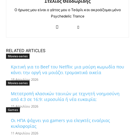
Στέλιος Θεοδωρίδης
Ο ήρωας μου είναι ο γάτος μου ο Τσάρλι και ακροάζομαι μόνο
Psychedelic Trance
RELATED ARTICLES
Movies-series
Κριτική για το Beef του Netflix: μια μαύρη κωμωδία που
κάνει την οργή να μοιάζει τρομακτικά οικεία
18 Απριλίου 2026
Movies-series
Μετατροπή κλασικών ταινιών με τεχνητή νοημοσύνη
από 4:3 σε 16:9: ιεροσυλία ή νέα ευκαιρία;
15 Απριλίου 2026
Games
Οι ΗΠΑ ψάχνει για gamers για ελεγκτές εναέριας
κυκλοφορίας
11 Απριλίου 2026