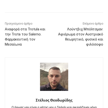
Προηγούμενο άρθρο
Επόμενο άρθρο
Αναφορά στα Trotula και
Λούντβιχ Μπόλτσμαν:
την Trota του Salerno.
Αφιέρωμα στον Αυστριακό
Φαρμακευτική τον
θεωρητικό, φυσικό και
Μεσαίωνα
φιλόσοφο
Στέλιος Θεοδωρίδης
Ο ήρωας μου είναι ο γάτος μου ο Τσάρλι και ακροάζομαι μόνο