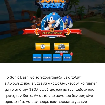
Το Sonic Dash, θα το χαρακτήριζα με απόλυτη
ειλικρίνεια πως είναι ένα άκρως διασκεδαστικό runner
game από την SEGA αφού τρέχεις με τον παιδικό σου
ήρωα, τον Sonic. Αν αυτό από μόνο του δεν σας είναι
αρκετό τότε να σας πούμε πως πρόκειται για ένα