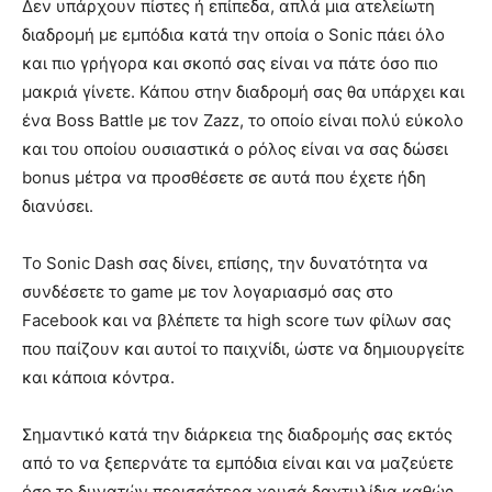
Δεν υπάρχουν πίστες ή επίπεδα, απλά μια ατελείωτη
διαδρομή με εμπόδια κατά την οποία ο Sonic πάει όλο
και πιο γρήγορα και σκοπό σας είναι να πάτε όσο πιο
μακριά γίνετε. Κάπου στην διαδρομή σας θα υπάρχει και
ένα Boss Battle με τον Zazz, το οποίο είναι πολύ εύκολο
και του οποίου ουσιαστικά ο ρόλος είναι να σας δώσει
bonus μέτρα να προσθέσετε σε αυτά που έχετε ήδη
διανύσει.
Το Sonic Dash σας δίνει, επίσης, την δυνατότητα να
συνδέσετε το game με τον λογαριασμό σας στο
Facebook και να βλέπετε τα high score των φίλων σας
που παίζουν και αυτοί το παιχνίδι, ώστε να δημιουργείτε
και κάποια κόντρα.
Σημαντικό κατά την διάρκεια της διαδρομής σας εκτός
από το να ξεπερνάτε τα εμπόδια είναι και να μαζεύετε
όσο το δυνατών περισσότερα χρυσά δαχτυλίδια καθώς