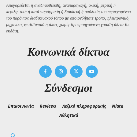
Απαγορεύεται η αναδημοσίευση, αναπαραγωγή, ολική, μερική ή
περιληπτική ή κατά παράφραση ή διασκευή ή απόδοση του περιεχομένου
του παρόντος διαδικτυακού τόπου με οποιονδήποτε τρόπο, ηλεκτρονικό,
μηχανικό, φωτοτυπικό ή άλλο, χωρίς την προηγούμενη γραπτή άδεια του
εκδότη.
Kοινωνικά δίκτυα
Σύνδεσμοι
Επικοινωνία
Reviews
Λεξικό πληροφορικής
Niata
Αθλητικά