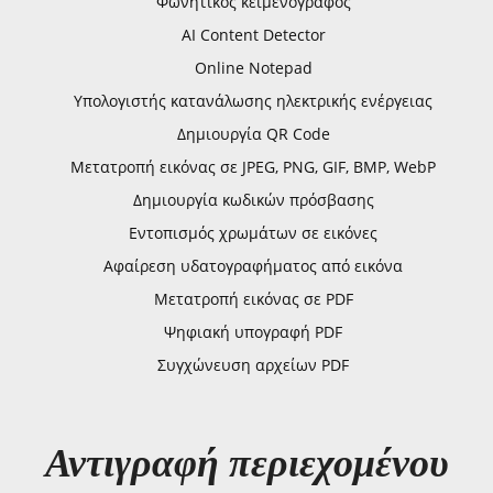
Φωνητικός κειμενογράφος
AI Content Detector
Online Notepad
Υπολογιστής κατανάλωσης ηλεκτρικής ενέργειας
Δημιουργία QR Code
Μετατροπή εικόνας σε JPEG, PNG, GIF, BMP, WebP
Δημιουργία κωδικών πρόσβασης
Εντοπισμός χρωμάτων σε εικόνες
Αφαίρεση υδατογραφήματος από εικόνα
Μετατροπή εικόνας σε PDF
Ψηφιακή υπογραφή PDF
Συγχώνευση αρχείων PDF
Αντιγραφή περιεχομένου