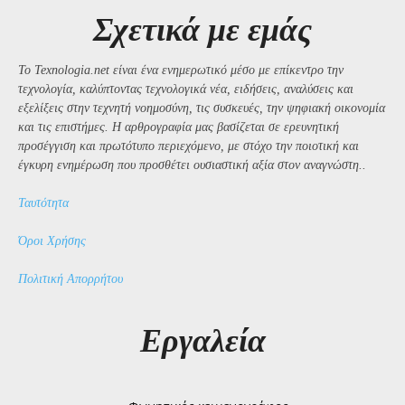
Σχετικά με εμάς
Το Texnologia.net είναι ένα ενημερωτικό μέσο με επίκεντρο την
τεχνολογία, καλύπτοντας τεχνολογικά νέα, ειδήσεις, αναλύσεις και
εξελίξεις στην τεχνητή νοημοσύνη, τις συσκευές, την ψηφιακή οικονομία
και τις επιστήμες. Η αρθρογραφία μας βασίζεται σε ερευνητική
προσέγγιση και πρωτότυπο περιεχόμενο, με στόχο την ποιοτική και
έγκυρη ενημέρωση που προσθέτει ουσιαστική αξία στον αναγνώστη..
Ταυτότητα
Όροι Χρήσης
Πολιτική Απορρήτου
Εργαλεία