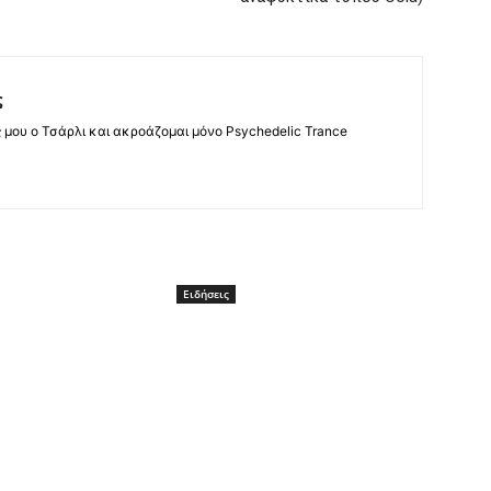
ς
ς μου ο Τσάρλι και ακροάζομαι μόνο Psychedelic Trance
Ειδήσεις