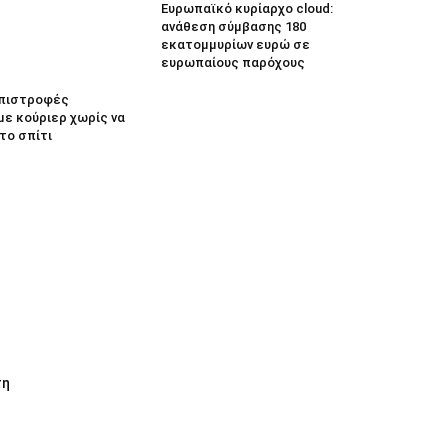
Ευρωπαϊκό κυρίαρχο cloud:
ανάθεση σύμβασης 180
εκατομμυρίων ευρώ σε
ευρωπαίους παρόχους
 Επιστροφές
με κούριερ χωρίς να
το σπίτι
τη