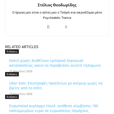
Στέλιος Θεοδωρίδης
Ο ήρωας μου είναι ο γάτος μου ο Τσάρλι και ακροάζομαι μόνο
Psychedelic Trance
RELATED ARTICLES
Ειδήσεις
Εκατό χώρες διαθέτουν εμπορικό λογισμικό
κατασκοπείας ικανό να παραβιάσει κινητά τηλέφωνα
22 Απριλίου 2026
Ειδήσεις
Uber Eats: Επιστροφές προϊόντων με κούριερ χωρίς να
βγείτε από το σπίτι
19 Απριλίου 2026
Ειδήσεις
Ευρωπαϊκό κυρίαρχο cloud: ανάθεση σύμβασης 180
εκατομμυρίων ευρώ σε ευρωπαίους παρόχους