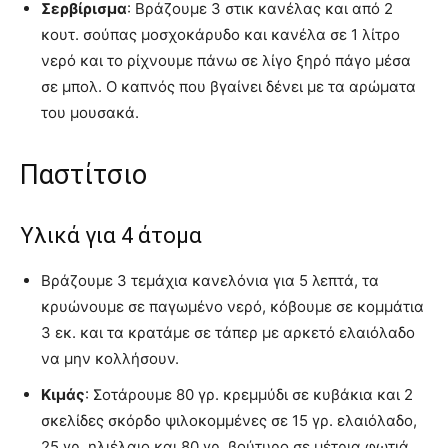
Σερβίρισμα
: Βράζουμε 3 στικ κανέλας και από 2
κουτ. σούπας μοσχοκάρυδο και κανέλα σε 1 λίτρο
νερό και το ρίχνουμε πάνω σε λίγο ξηρό πάγο μέσα
σε μπολ. Ο καπνός που βγαίνει δένει με τα αρώματα
του μουσακά.
Παστίτσιο
Yλικά για 4 άτομα
Βράζουμε 3 τεμάχια κανελόνια για 5 λεπτά, τα
κρυώνουμε σε παγωμένο νερό, κόβουμε σε κομμάτια
3 εκ. και τα κρατάμε σε τάπερ με αρκετό ελαιόλαδο
να μην κολλήσουν.
Κιμάς
: Σοτάρουμε 80 γρ. κρεμμύδι σε κυβάκια και 2
σκελίδες σκόρδο ψιλοκομμένες σε 15 γρ. ελαιόλαδο,
25 γρ. ηλιέλαιο και 80 γρ. βούτυρο σε μέτρια φωτιά