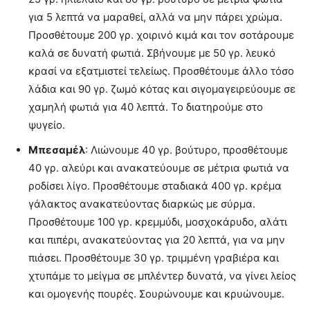
για 5 λεπτά να μαραθεί, αλλά να μην πάρει χρώμα.
Προσθέτουμε 200 γρ. χοιρινό κιμά και τον σοτάρουμε
καλά σε δυνατή φωτιά. Σβήνουμε με 50 γρ. λευκό
κρασί να εξατμιστεί τελείως. Προσθέτουμε άλλο τόσο
λάδια και 90 γρ. ζωμό κότας και σιγομαγειρεύουμε σε
χαμηλή φωτιά για 40 λεπτά. Το διατηρούμε στο
ψυγείο.
Μπεσαμέλ
: Λιώνουμε 40 γρ. βούτυρο, προσθέτουμε
40 γρ. αλεύρι και ανακατεύουμε σε μέτρια φωτιά να
ροδίσει λίγο. Προσθέτουμε σταδιακά 400 γρ. κρέμα
γάλακτος ανακατεύοντας διαρκώς με σύρμα.
Προσθέτουμε 100 γρ. κρεμμύδι, μοσχοκάρυδο, αλάτι
και πιπέρι, ανακατεύοντας για 20 λεπτά, για να μην
πιάσει. Προσθέτουμε 30 γρ. τριμμένη γραβιέρα και
χτυπάμε το μείγμα σε μπλέντερ δυνατά, να γίνει λείος
και ομογενής πουρές. Σουρώνουμε και κρυώνουμε.