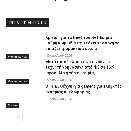
RELATED ARTICLES
Κριτική για το Beef του Netflix: μια
μαύρη κωμωδία που κάνει την οργή να
μοιάζει τρομακτικά οικεία
18 Απριλίου 2026
Movies-series
Μετατροπή κλασικών ταινιών με
τεχνητή νοημοσύνη από 4:3 σε 16:9:
ιεροσυλία ή νέα ευκαιρία;
15 Απριλίου 2026
Movies-series
Οι ΗΠΑ ψάχνει για gamers για ελεγκτές
εναέριας κυκλοφορίας
11 Απριλίου 2026
Games