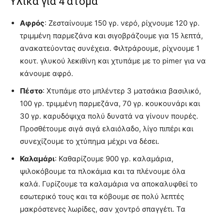
Yλικά για 4 άτομα
Αφρός
: Ζεσταίνουμε 150 γρ. νερό, ρίχνουμε 120 γρ.
τριμμένη παρμεζάνα και σιγοβράζουμε για 15 λεπτά,
ανακατεύοντας συνέχεια. Φιλτράρουμε, ρίχνουμε 1
κουτ. γλυκού λεκιθίνη και χτυπάμε με το pimer για να
κάνουμε αφρό.
Πέστο
: Χτυπάμε στο μπλέντερ 3 ματσάκια βασιλικό,
100 γρ. τριμμένη παρμεζάνα, 70 γρ. κουκουνάρι και
30 γρ. καρυδόψιχα πολύ δυνατά να γίνουν πουρές.
Προσθέτουμε σιγά σιγά ελαιόλαδο, λίγο πιπέρι και
συνεχίζουμε το χτύπημα μέχρι να δέσει.
Καλαμάρι
: Καθαρίζουμε 900 γρ. καλαμάρια,
ψιλοκόβουμε τα πλοκάμια και τα πλένουμε όλα
καλά. Γυρίζουμε τα καλαμάρια να αποκαλυφθεί το
εσωτερικό τους και τα κόβουμε σε πολύ λεπτές
μακρόστενες λωρίδες, σαν χοντρό σπαγγέτι. Τα