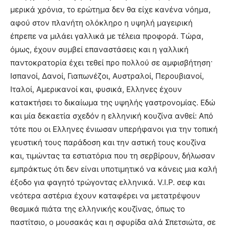
μερικά χρόνια, το ερώτημα δεν θα είχε κανένα νόημα,
αφού στον πλανήτη ολόκληρο η υψηλή μαγειρική
έπρεπε να μιλάει γαλλικά με τέλεια προφορά. Τώρα,
όμως, έχουν συμβεί επαναστάσεις και η γαλλική
παντοκρατορία έχει τεθεί προ πολλού σε αμφισβήτηση·
Ισπανοί, Δανοί, Γιαπωνέζοι, Αυστραλοί, Περουβιανοί,
Ιταλοί, Αμερικανοί και, φυσικά, Ελληνες έχουν
κατακτήσει το δικαίωμα της υψηλής γαστρονομίας. Εδώ
και μία δεκαετία σχεδόν η ελληνική κουζίνα ανθεί: Από
τότε που οι Ελληνες ένιωσαν υπερήφανοι για την τοπική
γευστική τους παράδοση και την αστική τους κουζίνα
και, τιμώντας τα εστιατόρια που τη σερβίρουν, δήλωσαν
εμπράκτως ότι δεν είναι υποτιμητικό να κάνεις μια καλή
έξοδο για φαγητό τρώγοντας ελληνικά. V.I.P. σεφ και
νεότερα αστέρια έχουν καταφέρει να μετατρέψουν
θεσμικά πιάτα της ελληνικής κουζίνας, όπως το
παστίτσιο, ο μουσακάς και η σφυρίδα αλά Σπετσιώτα, σε