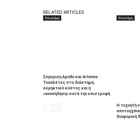
RELATED ARTICLES
Επιστήμη
Επιστήμη
Σύγκριση Apollo και Artemis:
Τουαλέτες στο διάστημα,
εκρηκτικό κόστος και η
«αναπήδηση» κατά την επιστροφή
Η τεχνητή 
αποτυγχάνει
διαφορική 