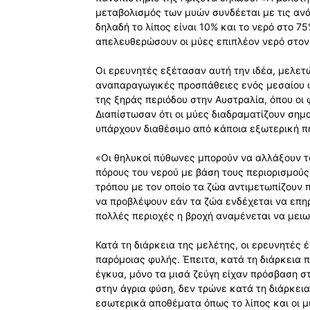
μεταβολισμός των μυών συνδέεται με τις ανά
δηλαδή το λίπος είναι 10% και το νερό στο 7
απελευθερώσουν οι μύες επιπλέον νερό στον
Οι ερευνητές εξέτασαν αυτή την ιδέα, μελετ
αναπαραγωγικές προσπάθειες ενός μεσαίου φ
της ξηράς περιόδου στην Αυστραλία, όπου οι 
Διαπίστωσαν ότι οι μύες διαδραματίζουν σημ
υπάρχουν διαθέσιμo από κάποια εξωτερική π
«Οι θηλυκοί πύθωνες μπορούν να αλλάξουν τ
πόρους του νερού με βάση τους περιορισμούς
τρόπου με τον οποίο τα ζώα αντιμετωπίζουν 
να προβλέψουν εάν τα ζώα ενδέχεται να επη
πολλές περιοχές η βροχή αναμένεται να μειω
Κατά τη διάρκεια της μελέτης, οι ερευνητές
παρόμοιας φυλής. Έπειτα, κατά τη διάρκεια 
έγκυα, μόνο τα μισά ζεύγη είχαν πρόσβαση στ
στην άγρια ​​φύση, δεν τρώνε κατά τη διάρκε
εσωτερικά αποθέματα όπως το λίπος και οι μυ