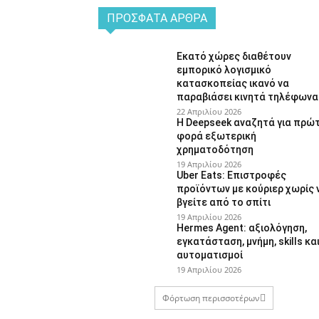
ΠΡΌΣΦΑΤΑ ΆΡΘΡΑ
Εκατό χώρες διαθέτουν
εμπορικό λογισμικό
κατασκοπείας ικανό να
παραβιάσει κινητά τηλέφωνα
22 Απριλίου 2026
Η Deepseek αναζητά για πρώ
φορά εξωτερική
χρηματοδότηση
19 Απριλίου 2026
Uber Eats: Επιστροφές
προϊόντων με κούριερ χωρίς 
βγείτε από το σπίτι
19 Απριλίου 2026
Hermes Agent: αξιολόγηση,
εγκατάσταση, μνήμη, skills κα
αυτοματισμοί
19 Απριλίου 2026
Φόρτωση περισσοτέρων