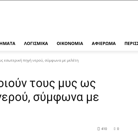
ΉΜΑΤΑ
ΛΟΓΙΣΜΙΚΆ
ΟΙΚΟΝΟΜΊΑ
ΑΦΙΈΡΩΜΑ
ΠΕΡΙΣ
ως εσωτερική πηγή νερού, σύμφωνα με μελέτη
οιούν τους μυς ως
νερού, σύμφωνα με
410
0