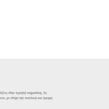
λίξεις στην τεχνητή νοημοσύνη, τις
ενο, με στόχο την ποιοτική και έγκυρη