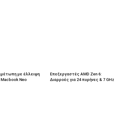
τιμέτωπη με έλλειψη
Επεξεργαστές AMD Zen 6:
ο Macbook Neo
Διαρροές για 24 πυρήνες & 7 GHz