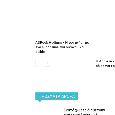
ASRock Hudimm – Η νέα μνήμη με
ένα subchannel για οικονομικά
builds
Η Apple αν
chips για τ
ΠΡΌΣΦΑΤΑ ΆΡΘΡΑ
Εκατό χώρες διαθέτουν
εμπορικό λογισμικό