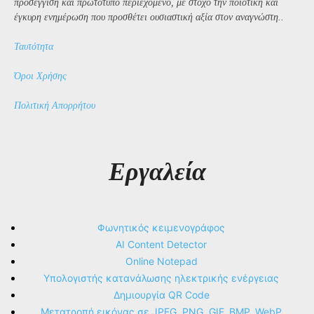
προσέγγιση και πρωτότυπο περιεχόμενο, με στόχο την ποιοτική και
έγκυρη ενημέρωση που προσθέτει ουσιαστική αξία στον αναγνώστη..
Ταυτότητα
Όροι Χρήσης
Πολιτική Απορρήτου
Εργαλεία
Φωνητικός κειμενογράφος
AI Content Detector
Online Notepad
Υπολογιστής κατανάλωσης ηλεκτρικής ενέργειας
Δημιουργία QR Code
Μετατροπή εικόνας σε JPEG, PNG, GIF, BMP, WebP