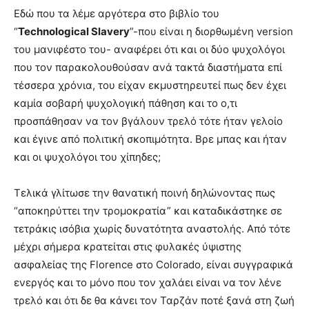
Εδώ που τα λέμε αργότερα στο βιβλίο του
“
Technological Slavery
”-που είναι η διορθωμένη version
του μανιφέστο του- αναφέρει ότι και οι δύο ψυχολόγοι
που τον παρακολουθούσαν ανά τακτά διαστήματα επί
τέσσερα χρόνια, του είχαν εκμυστηρευτεί πως δεν έχει
καμία σοβαρή ψυχολογική πάθηση και το ο,τι
προσπάθησαν να τον βγάλουν τρελό τότε ήταν γελοίο
και έγινε από πολιτική σκοπιμότητα. Βρε μπας και ήταν
και οι ψυχολόγοι του χίπηδες;
Τελικά γλίτωσε την θανατική ποινή δηλώνοντας πως
“αποκηρύττει την τρομοκρατία” και καταδικάστηκε σε
τετράκις ισόβια χωρίς δυνατότητα αναστολής. Από τότε
μέχρι σήμερα κρατείται στις φυλακές ύψιστης
ασφαλείας της Florence στο Colorado, είναι συγγραφικά
ενεργός και το μόνο που τον χαλάει είναι να τον λένε
τρελό και ότι δε θα κάνει τον Ταρζάν ποτέ ξανά στη ζωή