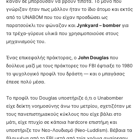
κάναν δε μπορούσαν να βρουν τίποτα. Το μόνο που
γνώριζαν ήταν πως μάλλον ήταν το ίδιο άτομο και εκτός
από το UNABOM που του είχαν προσδώσει ως
παρατσούκλι τον φώναζαν και
Jynkyard – bomber
για
τα τρέχα-γύρευε υλικά που χρησιμοποιούσε στους
μηχανισμούς του.
Ένας επικεφαλής πράκτορας, ο
John Douglas
που
δούλευε μαζί με τους πράκτορες του FBI έφτιαξε το 1980
το ψυχολογικό προφίλ του δράστη — και ο μπαγάσας
έπεσε πολύ μέσα.
Το προφίλ του Douglas υποστήριζε ό,τι ο Unabomber
είχε δείκτη νοημοσύνης άνω του μετρίου, σχετιζόταν με
τους πανεπιστημιακούς κύκλους που είχε βάλει στο
μάτι, είχε πτυχίο σε κάποια hardcore επιστήμη και
υποστήριζε τον Νεο-Λουδισμό (Neo-Luddism). Βέβαια τα
βλαμμένα από το FBI μετά από τρία χρόνια αναίρεσαν