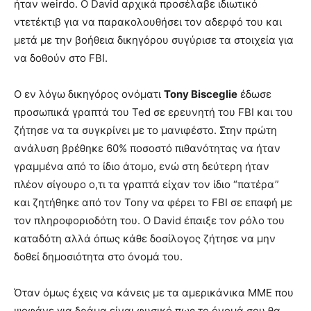
ήταν weirdo. Ο David αρχικά προσέλαβε ιδιωτικό
ντετέκτιβ για να παρακολουθήσει τον αδερφό του και
μετά με την βοήθεια δικηγόρου συγύρισε τα στοιχεία για
να δοθούν στο FBI.
Ο εν λόγω δικηγόρος ονόματι
Tony Bisceglie
έδωσε
προσωπικά γραπτά του Ted σε ερευνητή του FBI και του
ζήτησε να τα συγκρίνει με το μανιφέστο. Στην πρώτη
ανάλυση βρέθηκε 60% ποσοστό πιθανότητας να ήταν
γραμμένα από το ίδιο άτομο, ενώ στη δεύτερη ήταν
πλέον σίγουρο ο,τι τα γραπτά είχαν τον ίδιο “πατέρα”
και ζητήθηκε από τον Tony να φέρει το FBI σε επαφή με
τον πληροφοριοδότη του. Ο David έπαιξε τον ρόλο του
καταδότη αλλά όπως κάθε δοσίλογος ζήτησε να μην
δοθεί δημοσιότητα στο όνομά του.
Όταν όμως έχεις να κάνεις με τα αμερικάνικα ΜΜΕ που
ψοφάνε για δράμα είναι φυσικό πως το όνομά σου θα