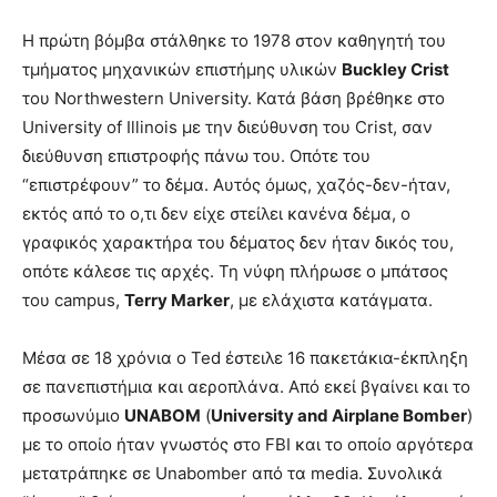
Η πρώτη βόμβα στάλθηκε το 1978 στον καθηγητή του
τμήματος μηχανικών επιστήμης υλικών
Buckley Crist
του Northwestern University. Κατά βάση βρέθηκε στο
University of Illinois με την διεύθυνση του Crist, σαν
διεύθυνση επιστροφής πάνω του. Οπότε του
“επιστρέφουν” το δέμα. Αυτός όμως, χαζός-δεν-ήταν,
εκτός από το ο,τι δεν είχε στείλει κανένα δέμα, ο
γραφικός χαρακτήρα του δέματος δεν ήταν δικός του,
οπότε κάλεσε τις αρχές. Τη νύφη πλήρωσε ο μπάτσος
του campus,
Terry Marker
, με ελάχιστα κατάγματα.
Μέσα σε 18 χρόνια ο Ted έστειλε 16 πακετάκια-έκπληξη
σε πανεπιστήμια και αεροπλάνα. Από εκεί βγαίνει και το
προσωνύμιο
UNABOM
(
University and Airplane Bomber
)
με το οποίο ήταν γνωστός στο FBI και το οποίο αργότερα
μετατράπηκε σε Unabomber από τα media. Συνολικά