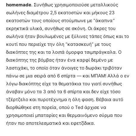
homemade
. Συνήθως χρησιμοποιούσε μεταλλικούς
σωλήνες διαμέτρου 2,5 εκατοστών και μήκους 23
εκατοστών τους οποίους στούμπωνε με “άκαπνα”
εκρηκτικά υλικά, συνήθως σε σκόνη. Οι άκρες του
σωλήνα ήταν βουλωμένες με ξύλινες τάπες όπως και το
κουτί που περιείχε την όλη “κατασκευή” με τους
διακόπτες της και τα λοιπά όμορφα τσιμπράγκαλα. Ο
διακόπτης της βόμβας ήταν ένα καρφί δεμένο με
λαστιχάκι, το οποίο όταν άνοιγες το δωράκι τριβόταν
πάνω σε μια σειρά από 6 σπίρτα — και ΜΠΑΜ! Αλλά ο εν
λόγω διακόπτης είχε τα θεματάκια του γιατί συνήθως
άναβαν μόνο τα 3 από τα 6 σπίρτα και δεν είχε τόσο
τζέρτζελο και πυροτέχνημα η όλη φαση. Βέβαια αυτό
διορθώθηκε στη πορεία, οπού ο Ted άρχισε να
χρησιμοποιεί μπαταρίες και θερμαινόμενο σύρμα που
ήταν πιο αποτελεσματικά και εφετζίδικα.