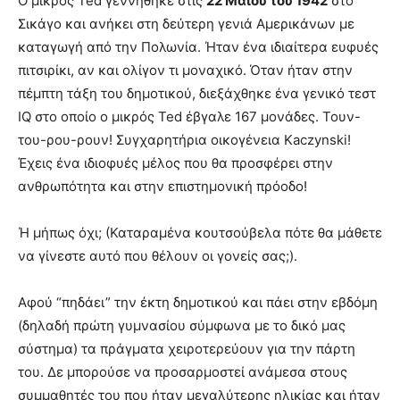
Ο μικρός Ted γεννήθηκε στις
22 Μαΐου του 1942
στο
Σικάγο και ανήκει στη δεύτερη γενιά Αμερικάνων με
καταγωγή από την Πολωνία. Ήταν ένα ιδιαίτερα ευφυές
πιτσιρίκι, αν και ολίγον τι μοναχικό. Όταν ήταν στην
πέμπτη τάξη του δημοτικού, διεξάχθηκε ένα γενικό τεστ
IQ στο οποίο ο μικρός Ted έβγαλε 167 μονάδες. Τουν-
του-ρου-ρουν! Συγχαρητήρια οικογένεια Kaczynski!
Έχεις ένα ιδιοφυές μέλος που θα προσφέρει στην
ανθρωπότητα και στην επιστημονική πρόοδο!
Ή μήπως όχι; (Καταραμένα κουτσούβελα πότε θα μάθετε
να γίνεστε αυτό που θέλουν οι γονείς σας;).
Αφού “πηδάει” την έκτη δημοτικού και πάει στην εβδόμη
(δηλαδή πρώτη γυμνασίου σύμφωνα με το δικό μας
σύστημα) τα πράγματα χειροτερεύουν για την πάρτη
του. Δε μπορούσε να προσαρμοστεί ανάμεσα στους
συμμαθητές του που ήταν μεγαλύτερης ηλικίας και ήταν