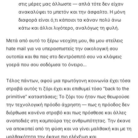
στις μέρες μας άλλωστε — απλά τότε δεν είχαν
ανακαλύψει το μπετόν και την άσφαλτο. Η μόνη
διαφορά είναι ό,τι κάποιοι τα κάναν πολύ άνω
κάτω και άλλοι λιγότερο, αναλόγως τη φυλή.
Μετά από αυτό το ξέρω νεοχίπη μου, θα μου στείλεις
hate mail για να υπερασπιστείς την οικολογική σου
ουτοπία και θα πας στο δεντρόσπιτό σου να κλάψεις
γοερά που σου σοδόμισα το όνειρο…
Τέλος πάντων, αφού μια πρωτόγονη κοινωνία έχει τόσα
στραβά αυτός τι ζόρι έχει και επιθυμεί τόσο “back to the
primitive” καταστάσεις; Το ζόρι του ήταν πως θεωρούσε
την τεχνολογική πρόοδο άχρηστη — πως η πρόοδος δεν
διόρθωσε κανένα στραβό και πως πρόσθεσε και άλλες
αναποδιές στη καμπούρα της ανθρωπότητας. Την έκανε
να αποκοπεί από τη φύση και να γίνει μαλθακή και με τη
μαλθακότητα την έκανε πιο ελέγξιμη και