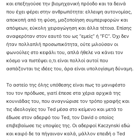
και επεξηγούσε την βιομηχανική πρόοδο και τα δεινά
που έχει φέρει στην ανθρωπότητα: ελλειψη αυτονομίας,
αποκοπή από τη φύση, μαζοποίηση συμπεριφορών και
απόψεων, εύκολη χειραγώγηση και άλλα τέτοια. Επίσης
αναφερόταν στον εαυτό του ως “εμείς” ή “FC”. Όχι δεν
ήταν πολλαπλή προσωπικότητα, ούτε μιλούσαν οι
φωνούλες στο κεφάλι του, απλά ήθελε να κάνει τον
κόσμο να πιστέψει ο,τι είναι πολλοί αυτοί που
ασπάζονται τις ιδέες του, άρα είναι υπολογίσιμη δύναμη.
Το αστείο της όλης υπόθεσης είναι πως το μανιφέστο
του τον πρόδωσε, γιατί έπεσε στα χέρια αρχικά της
κουνιάδας του, που αναγνώρισε τον τρόπο γραφής και
τις ιδεολογίες του Ted μέσα στο κείμενο και μετά το
έδωσε στον αδερφό του Ted, τον David ο οποίος
επιβεβαίωσε τις υποψίες της. Οι αδερφοί Kaczynski εδώ
και καιρό δε τα πήγαιναν καλά, μάλλον επειδή ο Ted