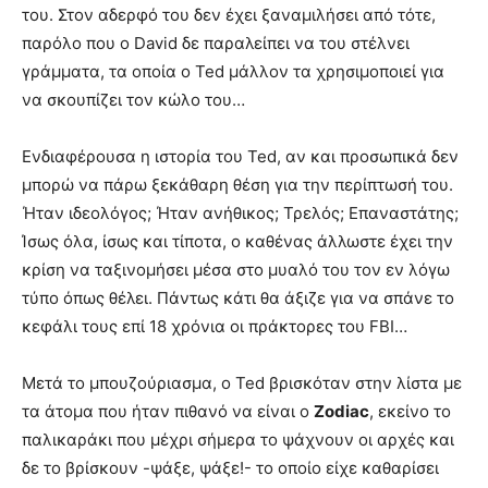
του. Στον αδερφό του δεν έχει ξαναμιλήσει από τότε,
παρόλο που ο David δε παραλείπει να του στέλνει
γράμματα, τα οποία ο Ted μάλλον τα χρησιμοποιεί για
να σκουπίζει τον κώλο του…
Ενδιαφέρουσα η ιστορία του Ted, αν και προσωπικά δεν
μπορώ να πάρω ξεκάθαρη θέση για την περίπτωσή του.
Ήταν ιδεολόγος; Ήταν ανήθικος; Τρελός; Επαναστάτης;
Ίσως όλα, ίσως και τίποτα, ο καθένας άλλωστε έχει την
κρίση να ταξινομήσει μέσα στο μυαλό του τον εν λόγω
τύπο όπως θέλει. Πάντως κάτι θα άξιζε για να σπάνε το
κεφάλι τους επί 18 χρόνια οι πράκτορες του FBI…
Μετά το μπουζούριασμα, ο Ted βρισκόταν στην λίστα με
τα άτομα που ήταν πιθανό να είναι ο
Zodiac
, εκείνο το
παλικαράκι που μέχρι σήμερα το ψάχνουν οι αρχές και
δε το βρίσκουν -ψάξε, ψάξε!- το οποίο είχε καθαρίσει