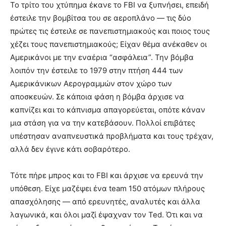
Το τρίτο του χτύπημα έκανε το FBI να ξυπνήσει, επειδή
έστειλε την βομβίτσα του σε αεροπλάνο — τις δύο
πρώτες τις έστειλε σε πανεπιστημιακούς και ποιος τους
χέζει τους πανεπιστημιακούς; Είχαν θέμα ανέκαθεν οι
Αμερικάνοι με την εναέρια “ασφάλεια”. Την βόμβα
λοιπόν την έστειλε το 1979 στην πτήση 444 των
Αμερικάνικων Αερογραμμών στον χώρο των
αποσκευών. Σε κάποια φάση η βόμβα άρχισε να
καπνίζει και το κάπνισμα απαγορεύεται, οπότε κάναν
μια στάση για να την κατεβάσουν. Πολλοί επιβάτες
υπέστησαν αναπνευστικά προβλήματα και τους τρέχαν,
αλλά δεν έγινε κάτι σοβαρότερο.
Τότε πήρε μπρος και το FBI και άρχισε να ερευνά την
υπόθεση. Είχε μαζέψει ένα team 150 ατόμων πλήρους
απασχόλησης — από ερευνητές, αναλυτές και άλλα
λαγωνικά, και όλοι μαζί έψαχναν τον Ted. Ότι και να