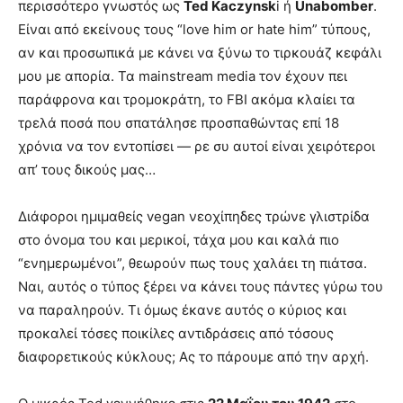
περισσότερο γνωστός ως
Ted Kaczynsk
i ή
Unabomber
.
Είναι από εκείνους τους “love him or hate him” τύπους,
αν και προσωπικά με κάνει να ξύνω το τιρκουάζ κεφάλι
μου με απορία. Τα mainstream media τον έχουν πει
παράφρονα και τρομοκράτη, το FBI ακόμα κλαίει τα
τρελά ποσά που σπατάλησε προσπαθώντας επί 18
χρόνια να τον εντοπίσει — ρε συ αυτοί είναι χειρότεροι
απ’ τους δικούς μας…
Διάφοροι ημιμαθείς vegan νεοχίπηδες τρώνε γλιστρίδα
στο όνομα του και μερικοί, τάχα μου και καλά πιο
“ενημερωμένοι”, θεωρούν πως τους χαλάει τη πιάτσα.
Ναι, αυτός ο τύπος ξέρει να κάνει τους πάντες γύρω του
να παραληρούν. Τι όμως έκανε αυτός ο κύριος και
προκαλεί τόσες ποικίλες αντιδράσεις από τόσους
διαφορετικούς κύκλους; Ας το πάρουμε από την αρχή.