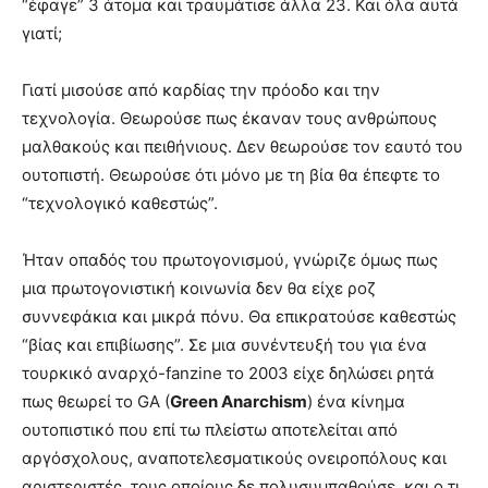
“έφαγε” 3 άτομα και τραυμάτισε άλλα 23. Και όλα αυτά
γιατί;
Γιατί μισούσε από καρδίας την πρόοδο και την
τεχνολογία. Θεωρούσε πως έκαναν τους ανθρώπους
μαλθακούς και πειθήνιους. Δεν θεωρούσε τον εαυτό του
ουτοπιστή. Θεωρούσε ότι μόνο με τη βία θα έπεφτε το
“τεχνολογικό καθεστώς”.
Ήταν οπαδός του πρωτογονισμού, γνώριζε όμως πως
μια πρωτογονιστική κοινωνία δεν θα είχε ροζ
συννεφάκια και μικρά πόνυ. Θα επικρατούσε καθεστώς
“βίας και επιβίωσης”. Σε μια συνέντευξή του για ένα
τουρκικό αναρχό-fanzine το 2003 είχε δηλώσει ρητά
πως θεωρεί το GA (
Green Anarchism
) ένα κίνημα
ουτοπιστικό που επί τω πλείστω αποτελείται από
αργόσχολους, αναποτελεσματικούς ονειροπόλους και
αριστεριστές, τους οποίους δε πολυσυμπαθούσε, και ο,τι