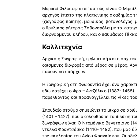
Μερικοί Φιλόσοφοι απ’ αυτούς είναι: Ο Μιρσί
αρχηγός έπειτα της πλατωνικής ακαδημίας τ
(ζωγράφος ποιητής, μουσικός, βοτανολόγος,
ο θρυλικός ρήτορας Σαβοναρόλα με τα κατηγο
διεφθαρμένου κλήρου, και ο θαυμάσιος Πίκκο
Καλλιτεχνία
Αρχικά η ζωγραφική, η γλυπτική και η αρχιτ
ορισμένες διαφορές από μέρος σε μέρος. Αργό
παύουν να υπάρχουν.
Η ζωγραφική στη Φλωρεντία έχει ένα χαρακτή
εδώ κατέχει ο Φρα – Αντζέλικο (1387- 1455).
παρελθόντος και προαναγγέλλει τις νίκες το
Σπουδαίο σταθμό σημειώνει το μικρό σε αριθ
(1401 – 1427), που ακολουθούσε τα ιδεώδη το
ζωγράφων είναι: Ο Ντομένικο Βενετσιάνο (14
ντέλλα Φραντσέσκο (1416- 1492), που μας δίν
της εκκλησίας του Αγίου Φραγκίσκου. Οι αδελ