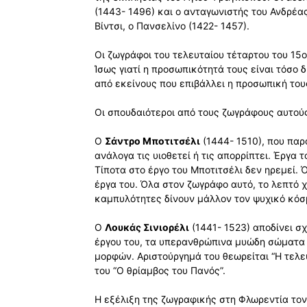
(1443- 1496) και ο ανταγωνιστής του Ανδρέα
Βίντσι, ο Πανσελίνο (1422- 1457).
Οι ζωγράφοι του τελευταίου τέταρτου του 15
Ίσως γιατί η προσωπικότητά τους είναι τόσο 
από εκείνους που επιβάλλει η προσωπική του
Οι σπουδαιότεροι από τους ζωγράφους αυτούς
Ο
Σάντρο Μποτιτσέλι
(1444- 1510), που παρ
ανάλογα τις υιοθετεί ή τις απορρίπτει. Έργα το
Τίποτα στο έργο του Μποτιτσέλι δεν ηρεμεί. 
έργα του. Όλα στον ζωγράφο αυτό, το λεπτό 
καμπυλότητες δίνουν μάλλον τον ψυχικό κόσμ
Ο
Λουκάς Σινιορέλι
(1441- 1523) αποδίνει σ
έργου του, τα υπερανθρώπινα μυώδη σώματα
μορφών. Αριστούργημά του θεωρείται “Η τελευ
του “Ο θρίαμβος του Πανός”.
Η εξέλιξη της ζωγραφικής στη Φλωρεντία τον 