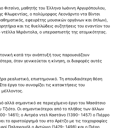
λιο Φιτσίνο, μαθητής του Έλληνα Ιωάννη Αργυρόπουλου,
ης Φλωρεντίας, ο πολύμορφος Λεονάρντο ντα Βίντσι
 μαθηματικός, εφευρέτης μουσικών οργάνων και όπλων),
ρητήρια και τις θυελλώδεις συζητήσεις του εναντίον του
 ντέλλα Μιράντολα, ο υπερασπιστής της ατομικότητας.
εκτονική κατά την ανάπτυξή τους παρουσιάζουν
τερα, όταν γενικεύεται η κίνηση, οι διαφορές αυτές
ρα ρεαλιστικό, επιστημονικό. Τη σπουδαιότερη θέση
 Στα έργα του συνοψίζει τις κατακτήσεις του
υ μέλλοντος.
μό αλλά σημαντικό σε περιεχόμενο έργο του Μασάτσιο
υ Τζιότο. Οι σημαντικότεροι από το πλήθος των άλλων
00- 1461); ο Αντρέα ντελ Καστάνο (1390- 1457) ο Πιέρρο
ει το αριστούργημά του στο Αρέτζο με τις τοιχογραφίες
φοί Παλαγιουόλ ο Αντώνιο (1429- 1498) και ο Πιέρο