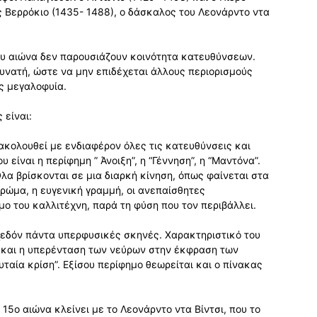
ς Βερρόκιο (1435- 1488), ο δάσκαλος του Λεονάρντο ντα
ου αιώνα δεν παρουσιάζουν κοινότητα κατευθύνσεων.
δυνατή, ώστε να μην επιδέχεται άλλους περιορισμούς
ς μεγαλοφυία.
 είναι:
ακολουθεί με ενδιαφέρον όλες τις κατευθύνσεις και
υ είναι η περίφημη ” Άνοιξη”, η “Γέννηση”, η “Μαντόνα”.
Όλα βρίσκονται σε μια διαρκή κίνηση, όπως φαίνεται στα
χρώμα, η ευγενική γραμμή, οι ανεπαίσθητες
ο του καλλιτέχνη, παρά τη φύση που τον περιβάλλει.
χεδόν πάντα υπερφυσικές σκηνές. Χαρακτηριστικό του
 και η υπερένταση των νεύρων στην έκφραση των
ταία κρίση”. Εξίσου περίφημο θεωρείται και ο πίνακας
15ο αιώνα κλείνει με το Λεονάρντο ντα Βίντσι, που το