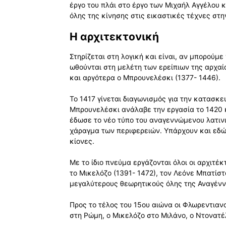
έργο του πλάι στο έργο των Μιχαήλ Αγγέλου
όλης της κίνησης στις εικαστικές τέχνες στην
Η αρχιτεκτονική
Στηρίζεται στη λογική και είναι, αν μπορούμ
ωθούνται στη μελέτη των ερείπιων της αρχα
και αργότερα ο Μπρουνελέσκι (1377- 1446).
Το 1417 γίνεται διαγωνισμός για την κατασκ
Μπρουνελέσκι ανάλαβε την εργασία το 1420 κ
έδωσε το νέο τύπο του αναγεννώμενου λατιν
χάραγμα των περιφερειών. Υπάρχουν και εδώ
κίονες.
Με το ίδιο πνεύμα εργάζονται όλοι οι αρχιτ
το Μικελόζο (1391- 1472), τον Λεόνε Μπατίστ
μεγαλύτερους θεωρητικούς όλης της Αναγένν
Προς το τέλος του 15ου αιώνα οι Φλωρεντιανο
στη Ρώμη, ο Μικελόζο στο Μιλάνο, ο Ντονατέ