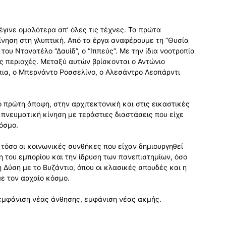
έγινε ομαλότερα απ’ όλες τις τέχνες. Τα πρώτα
ίνηση στη γλυπτική. Από τα έργα αναφέρουμε τη “Θυσία
ου Ντονατέλο “Δαυίδ”, ο “Ιππεύς”. Με την ίδια νοοτροπία
κές περιοχές. Μεταξύ αυτών βρίσκονται ο Αντώνιο
πια, ο Μπερνάντο Ροσσελίνο, ο Αλεσάντρο Λεοπάρντι
ό πρώτη άποψη, στην αρχιτεκτονική και στις εικαστικές
 πνευματική κίνηση με τεράστιες διαστάσεις που είχε
όσμο.
 τόσο οι κοινωνικές συνθήκες που είχαν δημιουργηθεί
η του εμπορίου και την ίδρυση των πανεπιστημίων, όσο
 Δύση με το Βυζάντιο, όπου οι κλασικές σπουδές και η
ε τον αρχαίο κόσμο.
 εμφάνιση νέας άνθησης, εμφάνιση νέας ακμής.