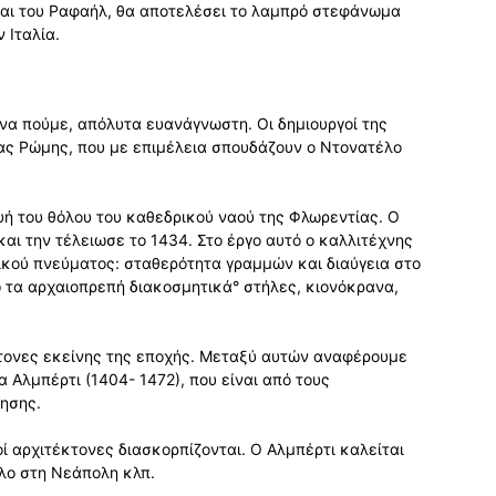
 και του Ραφαήλ, θα αποτελέσει το λαμπρό στεφάνωμα
 Ιταλία.
ε να πούμε, απόλυτα ευανάγνωστη. Οι δημιουργοί της
ίας Ρώμης, που με επιμέλεια σπουδάζουν ο Ντονατέλο
ευή του θόλου του καθεδρικού ναού της Φλωρεντίας. Ο
αι την τέλειωσε το 1434. Στο έργο αυτό ο καλλιτέχνης
ικού πνεύματος: σταθερότητα γραμμών και διαύγεια στο
 τα αρχαιοπρεπή διακοσμητικά° στήλες, κιονόκρανα,
έκτονες εκείνης της εποχής. Μεταξύ αυτών αναφέρουμε
α Αλμπέρτι (1404- 1472), που είναι από τους
ησης.
ί αρχιτέκτονες διασκορπίζονται. Ο Αλμπέρτι καλείται
λο στη Νεάπολη κλπ.