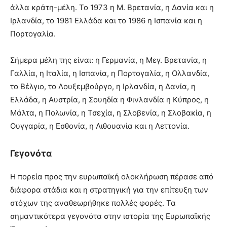
άλλα κράτη-μέλη. Το 1973 η Μ. Βρετανία, η Δανία και η
Ιρλανδία, το 1981 Ελλάδα και το 1986 η Ισπανία και η
Πορτογαλία.
Σήμερα μέλη της είναι: η Γερμανία, η Μεγ. Βρετανία, η
Γαλλία, η Ιταλία, η Ισπανία, η Πορτογαλία, η Ολλανδία,
το Βέλγιο, το Λουξεμβούργο, η Ιρλανδία, η Δανία, η
Ελλάδα, η Αυστρία, η Σουηδία η Φινλανδία η Κύπρος, η
Μάλτα, η Πολωνία, η Τσεχία, η Σλοβενία, η Σλοβακία, η
Ουγγαρία, η Εσθονία, η Λιθουανία και η Λεττονία.
Γεγονότα
Η πορεία προς την ευρωπαϊκή ολοκλήρωση πέρασε από
διάφορα στάδια και η στρατηγική για την επίτευξη των
στόχων της αναθεωρήθηκε πολλές φορές. Τα
σημαντικότερα γεγονότα στην ιστορία της Ευρωπαϊκής