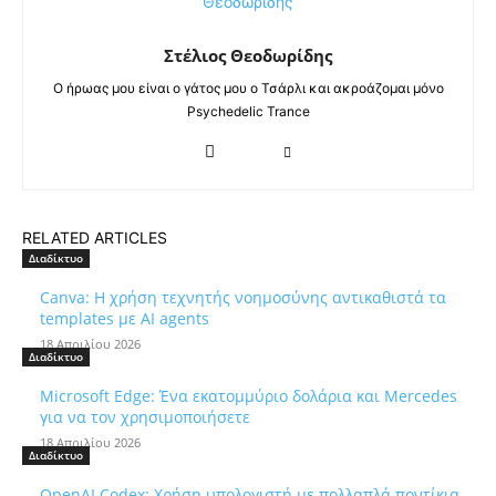
Στέλιος Θεοδωρίδης
Ο ήρωας μου είναι ο γάτος μου ο Τσάρλι και ακροάζομαι μόνο
Psychedelic Trance
RELATED ARTICLES
Διαδίκτυο
Canva: Η χρήση τεχνητής νοημοσύνης αντικαθιστά τα
templates με AI agents
18 Απριλίου 2026
Διαδίκτυο
Microsoft Edge: Ένα εκατομμύριο δολάρια και Mercedes
για να τον χρησιμοποιήσετε
18 Απριλίου 2026
Διαδίκτυο
OpenAI Codex: Χρήση υπολογιστή με πολλαπλά ποντίκια