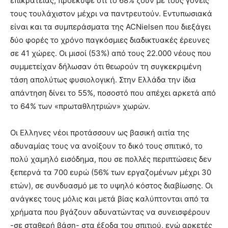
επικράτειας, προέκυψε ότι το 68% ζουν με τους γονείς
τους τουλάχιστον μέχρι να παντρευτούν. Εντυπωσιακά
είναι και τα συμπεράσματα της ACNielsen που διεξάγει
δύο φορές το χρόνο παγκόσμιες διαδικτυακές έρευνες
σε 41 χώρες. Οι μισοί (53%) από τους 22.000 νέους που
συμμετείχαν δήλωσαν ότι θεωρούν τη συγκεκριμένη
τάση απολύτως φυσιολογική. Στην Ελλάδα την ίδια
απάντηση δίνει το 55%, ποσοστό που απέχει αρκετά από
το 64% των «πρωταθλητριών» χωρών.
Οι Ελληνες νέοι προτάσσουν ως βασική αιτία της
αδυναμίας τους να ανοίξουν το δικό τους σπιτικό, το
πολύ χαμηλό εισόδημα, που σε πολλές περιπτώσεις δεν
ξεπερνά τα 700 ευρώ (56% των εργαζομένων μέχρι 30
ετών), σε συνδυασμό με το υψηλό κόστος διαβίωσης. Οι
ανάγκες τους μόλις και μετά βίας καλύπτονται από τα
χρήματα που βγάζουν αδυνατώντας να συνεισφέρουν
-σε σταθερή βάση- στα έξοδα του σπιτιού, ενώ αρκετές