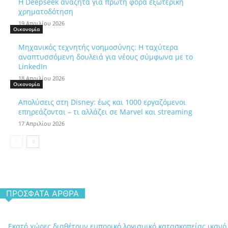
Η Deepseek αναζητά για πρώτη φορά εξωτερική
χρηματοδότηση
19 Απριλίου 2026
Οικονομία
Μηχανικός τεχνητής νοημοσύνης: Η ταχύτερα
αναπτυσσόμενη δουλειά για νέους σύμφωνα με το
LinkedIn
18 Απριλίου 2026
Οικονομία
Απολύσεις στη Disney: έως και 1000 εργαζόμενοι
επηρεάζονται – τι αλλάζει σε Marvel και streaming
17 Απριλίου 2026
ΠΡΌΣΦΑΤΑ ΆΡΘΡΑ
Εκατό χώρες διαθέτουν εμπορικό λογισμικό κατασκοπείας ικανό