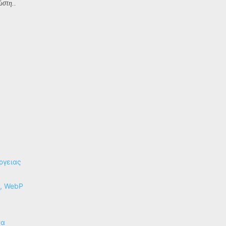
ώστη..
ργειας
P, WebP
να