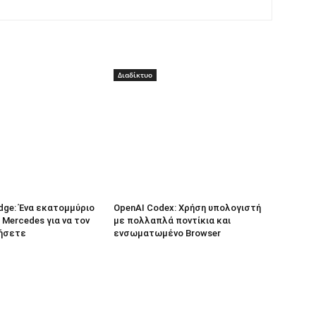
Διαδίκτυο
dge: Ένα εκατομμύριο
OpenAI Codex: Χρήση υπολογιστή
 Mercedes για να τον
με πολλαπλά ποντίκια και
ήσετε
ενσωματωμένο Browser