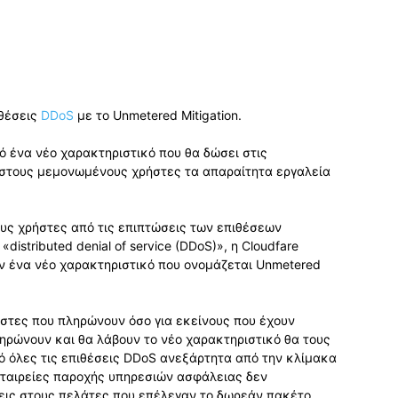
ιθέσεις
DDoS
με το Unmetered Mitigation.
ό ένα νέο χαρακτηριστικό που θα δώσει στις
ι στους μεμονωμένους χρήστες τα απαραίτητα εργαλεία
υς χρήστες από τις επιπτώσεις των επιθέσεων
stributed denial of service (DDoS)», η Cloudfare
υν ένα νέο χαρακτηριστικό που ονομάζεται Unmetered
ρήστες που πληρώνουν όσο για εκείνους που έχουν
ληρώνουν και θα λάβουν το νέο χαρακτηριστικό θα τους
ό όλες τις επιθέσεις DDoS ανεξάρτητα από την κλίμακα
 εταιρείες παροχής υπηρεσιών ασφάλειας δεν
εις στους πελάτες που επέλεγαν το δωρεάν πακέτο,