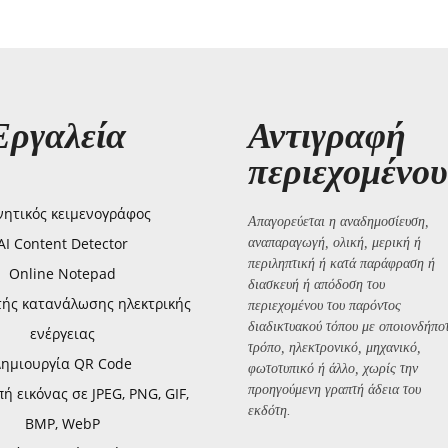
Εργαλεία
Αντιγραφή
περιεχομένου
ητικός κειμενογράφος
Απαγορεύεται η αναδημοσίευση,
AI Content Detector
αναπαραγωγή, ολική, μερική ή
περιληπτική ή κατά παράφραση ή
Online Notepad
διασκευή ή απόδοση του
τής κατανάλωσης ηλεκτρικής
περιεχομένου του παρόντος
διαδικτυακού τόπου με οποιονδήπο
ενέργειας
τρόπο, ηλεκτρονικό, μηχανικό,
Δημιουργία QR Code
φωτοτυπικό ή άλλο, χωρίς την
προηγούμενη γραπτή άδεια του
 εικόνας σε JPEG, PNG, GIF,
εκδότη.
BMP, WebP