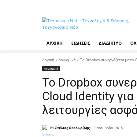
ΑΡΧΙΚΉ
ΕΙΔΉΣΕΙΣ
ΔΙΑΔΊΚΤΥΟ
ΟΧ
Αρχική
Λογισμικά
Το Dropbox συνεργάζεται με το G
Λογισμικά
Το Dropbox συνερ
Cloud Identity γι
λειτουργίες ασφ
By
Στέλιος Θεοδωρίδης
9 Νοεμβρίου 2018