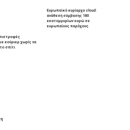
Ευρωπαϊκό κυρίαρχο cloud:
ανάθεση σύμβασης 180
εκατομμυρίων ευρώ σε
ευρωπαίους παρόχους
 Επιστροφές
με κούριερ χωρίς να
το σπίτι
τη