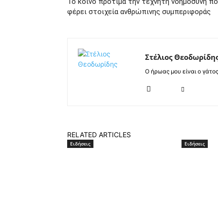
Το κοινό προτιμά την τεχνητή νοημοσύνη π
φέρει στοιχεία ανθρώπινης συμπεριφοράς
Στέλιος Θεοδωρίδη
Ο ήρωας μου είναι ο γάτο
RELATED ARTICLES
Ειδήσεις
Ειδήσεις