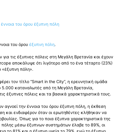
ννοια του όρου
έξυπνη πόλη
.
 για τις έξυπνες πόλεις στη Μεγάλη Βρετανία και έχουν
rcope αποκάλυψε ότι λιγότερο από το ένα τέταρτο (23%)
 «έξυπνη πόλη».
ρει τον τίτλο “Smart in the City”, η ερευνητική ομάδα
 5.000 καταναλωτές από τη Μεγάλη Βρετανία,
τις έξυπνες πόλεις και τα βασικά χαρακτηριστικά τους.
 αγνοεί την έννοια του όρου έξυπνη πόλη, η έκθεση
η και ενδιαφέρον όταν οι ερωτηθέντες κλήθηκαν να
βουλίες. Όπως για το ποια έξυπνα χαρακτηριστικά της
ης πόλης μέσω έξυπνων συστημάτων έλαβε το 89%, οι
ια το 81% και η έξυπνη υγεία το 79%, ενώ το έξυπνο