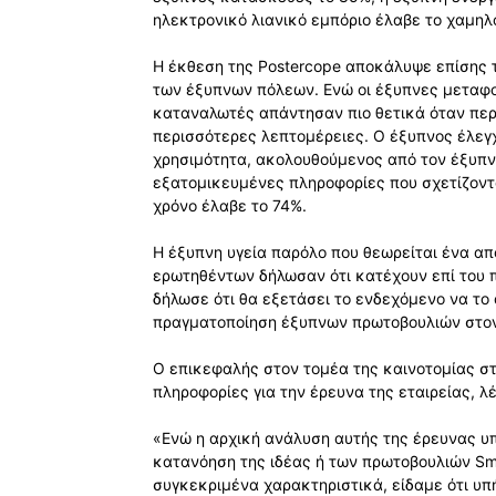
ηλεκτρονικό λιανικό εμπόριο έλαβε το χαμηλ
Η έκθεση της Postercope αποκάλυψε επίσης
των έξυπνων πόλεων. Ενώ οι έξυπνες μεταφο
καταναλωτές απάντησαν πιο θετικά όταν πε
περισσότερες λεπτομέρειες. Ο έξυπνος έλεγ
χρησιμότητα, ακολουθούμενος από τον έξυπν
εξατομικευμένες πληροφορίες που σχετίζον
χρόνο έλαβε το 74%.
Η έξυπνη υγεία παρόλο που θεωρείται ένα απ
ερωτηθέντων δήλωσαν ότι κατέχουν επί του 
δήλωσε ότι θα εξετάσει το ενδεχόμενο να το
πραγματοποίηση έξυπνων πρωτοβουλιών στον 
Ο επικεφαλής στον τομέα της καινοτομίας στ
πληροφορίες για την έρευνα της εταιρείας, λ
«Ενώ η αρχική ανάλυση αυτής της έρευνας υπο
κατανόηση της ιδέας ή των πρωτοβουλιών Sm
συγκεκριμένα χαρακτηριστικά, είδαμε ότι υπ