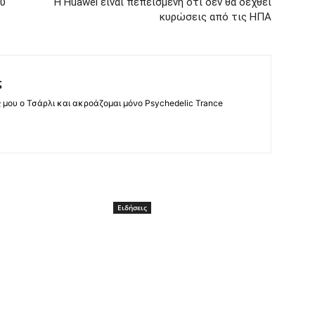
ου
Η Huawei είναι πεπεισμένη ότι δεν θα δεχθεί
κυρώσεις από τις ΗΠΑ
ς
ς μου ο Τσάρλι και ακροάζομαι μόνο Psychedelic Trance
Ειδήσεις