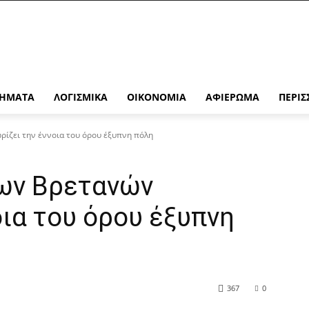
ΉΜΑΤΑ
ΛΟΓΙΣΜΙΚΆ
ΟΙΚΟΝΟΜΊΑ
ΑΦΙΈΡΩΜΑ
ΠΕΡΙΣ
ρίζει την έννοια του όρου έξυπνη πόλη
των Βρετανών
οια του όρου έξυπνη
367
0