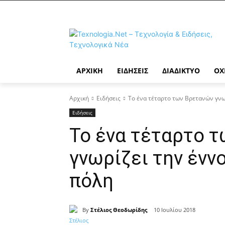
ΑΡΧΙΚΉ
ΕΙΔΉΣΕΙΣ
ΔΙΑΔΊΚΤΥΟ
ΟΧ
Αρχική
Ειδήσεις
Το ένα τέταρτο των Βρετανών γνω
Ειδήσεις
Το ένα τέταρτο 
γνωρίζει την ένν
πόλη
By
Στέλιος Θεοδωρίδης
10 Ιουλίου 2018