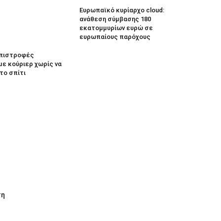
Ευρωπαϊκό κυρίαρχο cloud:
ανάθεση σύμβασης 180
εκατομμυρίων ευρώ σε
ευρωπαίους παρόχους
 Επιστροφές
με κούριερ χωρίς να
το σπίτι
τη