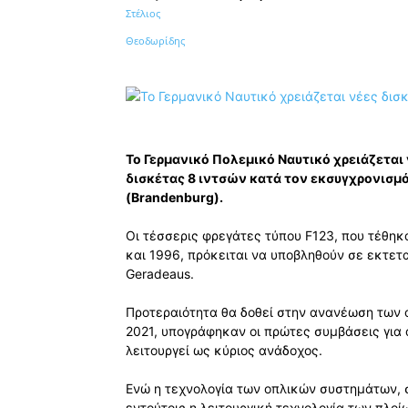
Κοινοποίηση
Το Γερμανικό Πολεμικό Ναυτικό χρειάζεται
δισκέτας 8 ιντσών κατά τον εκσυγχρονισ
(Brandenburg).
Οι τέσσερις φρεγάτες τύπου F123, που τέθηκ
και 1996, πρόκειται να υποβληθούν σε εκτετ
Geradeaus.
Προτεραιότητα θα δοθεί στην ανανέωση των 
2021, υπογράφηκαν οι πρώτες συμβάσεις για α
λειτουργεί ως κύριος ανάδοχος.
Ενώ η τεχνολογία των οπλικών συστημάτων, σ
εντούτοις η λειτουργική τεχνολογία των πλοί