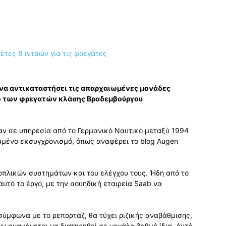
 να αντικαταστήσει τις απαρχαιωμένες μονάδες
μό των φρεγατών κλάσης Βραδεμβούργου
αν σε υπηρεσία από το Γερμανικό Ναυτικό μεταξύ 1994
αμένο εκσυγχρονισμό, όπως αναφέρει το blog Augen
οπλικών συστημάτων και του ελέγχου τους. Ήδη από το
υτό το έργο, με την σουηδική εταιρεία Saab να
ύμφωνα με το ρεπορτάζ, θα τύχει ριζικής αναβάθμισης,
ων αναμένεται να διατηρηθεί σε μεγάλο βαθμό ίδια. Αυτό