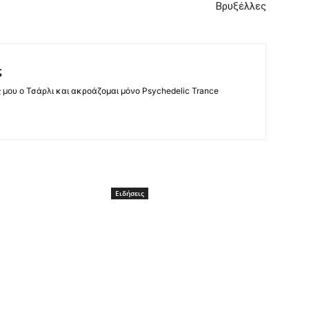
Βρυξέλλες
ς
ς μου ο Τσάρλι και ακροάζομαι μόνο Psychedelic Trance
Ειδήσεις