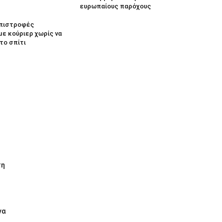
ευρωπαίους παρόχους
 Επιστροφές
με κούριερ χωρίς να
το σπίτι
τη
να