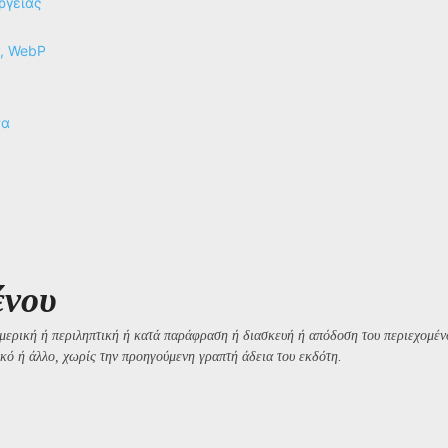
ργειας
P, WebP
να
ένου
μερική ή περιληπτική ή κατά παράφραση ή διασκευή ή απόδοση του περιεχομένο
κό ή άλλο, χωρίς την προηγούμενη γραπτή άδεια του εκδότη.