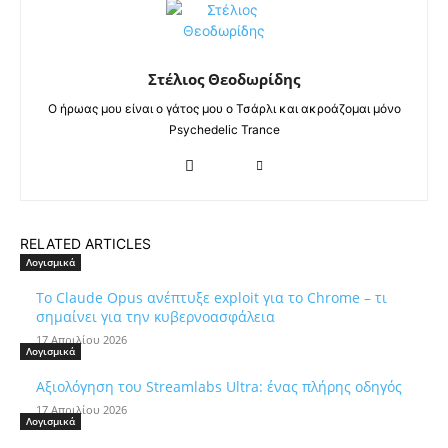
Στέλιος Θεοδωρίδης
Ο ήρωας μου είναι ο γάτος μου ο Τσάρλι και ακροάζομαι μόνο
Psychedelic Trance
RELATED ARTICLES
Λογισμικά
Το Claude Opus ανέπτυξε exploit για το Chrome – τι
σημαίνει για την κυβερνοασφάλεια
17 Απριλίου 2026
Λογισμικά
Αξιολόγηση του Streamlabs Ultra: ένας πλήρης οδηγός
17 Απριλίου 2026
Λογισμικά