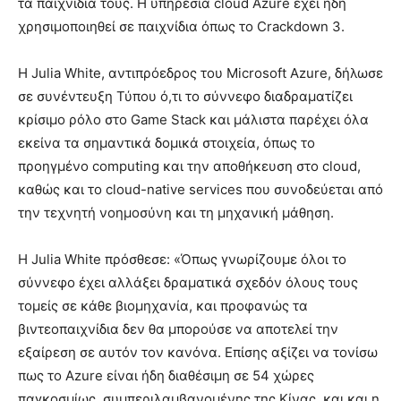
τα παιχνίδια τους. Η υπηρεσία cloud Azure έχει ήδη
χρησιμοποιηθεί σε παιχνίδια όπως το Crackdown 3.
Η Julia White, αντιπρόεδρος του Microsoft Azure, δήλωσε
σε συνέντευξη Τύπου ό,τι το σύννεφο διαδραματίζει
κρίσιμο ρόλο στο Game Stack και μάλιστα παρέχει όλα
εκείνα τα σημαντικά δομικά στοιχεία, όπως το
προηγμένο computing και την αποθήκευση στο cloud,
καθώς και το cloud-native services που συνοδεύεται από
την τεχνητή νοημοσύνη και τη μηχανική μάθηση.
Η Julia White πρόσθεσε: «Όπως γνωρίζουμε όλοι το
σύννεφο έχει αλλάξει δραματικά σχεδόν όλους τους
τομείς σε κάθε βιομηχανία, και προφανώς τα
βιντεοπαιχνίδια δεν θα μπορούσε να αποτελεί την
εξαίρεση σε αυτόν τον κανόνα. Επίσης αξίζει να τονίσω
πως το Azure είναι ήδη διαθέσιμη σε 54 χώρες
παγκοσμίως, συμπεριλαμβανομένης της Κίνας, και και η