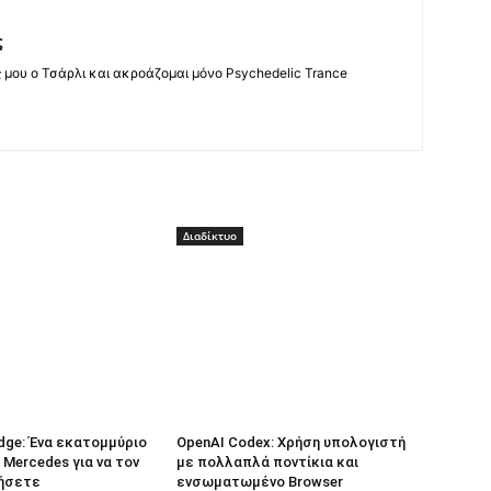
ς
ς μου ο Τσάρλι και ακροάζομαι μόνο Psychedelic Trance
Διαδίκτυο
dge: Ένα εκατομμύριο
OpenAI Codex: Χρήση υπολογιστή
 Mercedes για να τον
με πολλαπλά ποντίκια και
ήσετε
ενσωματωμένο Browser