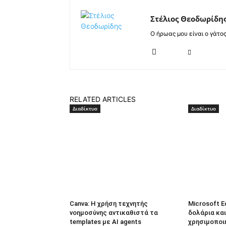
Στέλιος Θεοδωρίδη
Ο ήρωας μου είναι ο γάτο
RELATED ARTICLES
Διαδίκτυο
Διαδίκτυο
Canva: Η χρήση τεχνητής
Microsoft E
νοημοσύνης αντικαθιστά τα
δολάρια και
templates με AI agents
χρησιμοποι