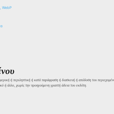
P, WebP
να
ένου
μερική ή περιληπτική ή κατά παράφραση ή διασκευή ή απόδοση του περιεχομένο
κό ή άλλο, χωρίς την προηγούμενη γραπτή άδεια του εκδότη.