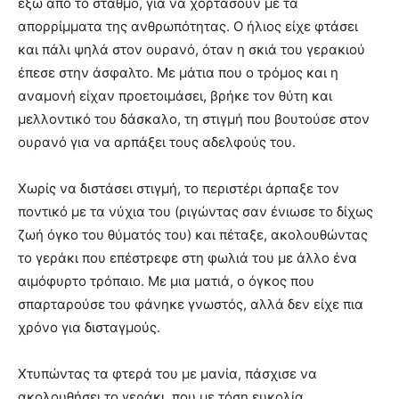
έξω από το σταθμό, για να χορτάσουν με τα
απορρίμματα της ανθρωπότητας. Ο ήλιος είχε φτάσει
και πάλι ψηλά στον ουρανό, όταν η σκιά του γερακιού
έπεσε στην άσφαλτο. Με μάτια που ο τρόμος και η
αναμονή είχαν προετοιμάσει, βρήκε τον θύτη και
μελλοντικό του δάσκαλο, τη στιγμή που βουτούσε στον
ουρανό για να αρπάξει τους αδελφούς του.
Χωρίς να διστάσει στιγμή, το περιστέρι άρπαξε τον
ποντικό με τα νύχια του (ριγώντας σαν ένιωσε το δίχως
ζωή όγκο του θύματός του) και πέταξε, ακολουθώντας
το γεράκι που επέστρεφε στη φωλιά του με άλλο ένα
αιμόφυρτο τρόπαιο. Με μια ματιά, ο όγκος που
σπαρταρούσε του φάνηκε γνωστός, αλλά δεν είχε πια
χρόνο για δισταγμούς.
Χτυπώντας τα φτερά του με μανία, πάσχισε να
ακολουθήσει το γεράκι, που με τόση ευκολία