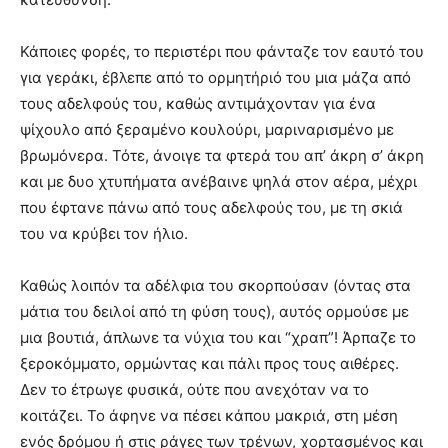
Κάποιες φορές, το περιστέρι που φάνταζε τον εαυτό του
για γεράκι, έβλεπε από το ορμητήριό του μια μάζα από
τους αδελφούς του, καθώς αντιμάχονταν για ένα
ψίχουλο από ξεραμένο κουλούρι, μαριναρισμένο με
βρωμόνερα. Τότε, άνοιγε τα φτερά του απ’ άκρη σ’ άκρη
και με δυο χτυπήματα ανέβαινε ψηλά στον αέρα, μέχρι
που έφτανε πάνω από τους αδελφούς του, με τη σκιά
του να κρύβει τον ήλιο.
Καθώς λοιπόν τα αδέλφια του σκορπούσαν (όντας στα
μάτια του δειλοί από τη φύση τους), αυτός ορμούσε με
μια βουτιά, άπλωνε τα νύχια του και “χραπ”! Άρπαζε το
ξεροκόμματο, ορμώντας και πάλι προς τους αιθέρες.
Δεν το έτρωγε φυσικά, ούτε που ανεχόταν να το
κοιτάζει. Το άφηνε να πέσει κάπου μακριά, στη μέση
ενός δρόμου ή στις ράγες των τρένων, χορτασμένος και