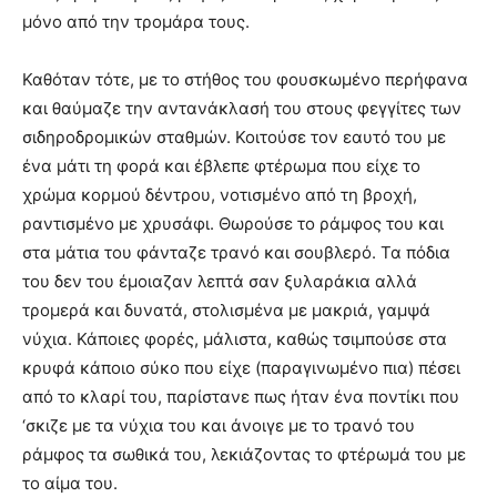
μόνο από την τρομάρα τους.
Καθόταν τότε, με το στήθος του φουσκωμένο περήφανα
και θαύμαζε την αντανάκλασή του στους φεγγίτες των
σιδηροδρομικών σταθμών. Κοιτούσε τον εαυτό του με
ένα μάτι τη φορά και έβλεπε φτέρωμα που είχε το
χρώμα κορμού δέντρου, νοτισμένο από τη βροχή,
ραντισμένο με χρυσάφι. Θωρούσε το ράμφος του και
στα μάτια του φάνταζε τρανό και σουβλερό. Τα πόδια
του δεν του έμοιαζαν λεπτά σαν ξυλαράκια αλλά
τρομερά και δυνατά, στολισμένα με μακριά, γαμψά
νύχια. Κάποιες φορές, μάλιστα, καθώς τσιμπούσε στα
κρυφά κάποιο σύκο που είχε (παραγινωμένο πια) πέσει
από το κλαρί του, παρίστανε πως ήταν ένα ποντίκι που
‘σκιζε με τα νύχια του και άνοιγε με το τρανό του
ράμφος τα σωθικά του, λεκιάζοντας το φτέρωμά του με
το αίμα του.