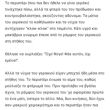
Το περιστέρι (που πια δεν ήθελε να γίνει γεράκι)
τινάχτηκε πίσω, αλλά τα φτερά του τον πρόδωσαν και
κουτρουβαλιάστηκε, σκούζοντας αδύναμα. Τα μάτια
του γερακιού το καθήλωσαν και τα νύχια του
αντήχησαν “κλακ-κλακ” στο τσιμέντο. Κάτι υγρό και
μακάβρια γνώριμο έπεσε από το ράμφος του γερακιού
στη στήθος του.
Θέλησε να ουρλιάξει: “Όχι! Φύγε! Φάε αυτόν, όχι
εμένα!”.
Αλλά τα νύχια του γερακιού είχαν μπηχτεί ήδη μέσα στο
στήθος του. Το περιστέρι ένιωσε το αίμα του, καθώς
μούλιαζε το φτέρωμά του. Πριν προλάβει να βγάλει
άχνα, το ράμφος του γερακιού του ’χε αφαιρέσει πρώτα
το ένα μάτι, ύστερα το άλλο. Μια, δυο κινήσεις, δύο ήχοι
σαν μακρινό χειροκρότημα και το περιστέρι ήταν πια