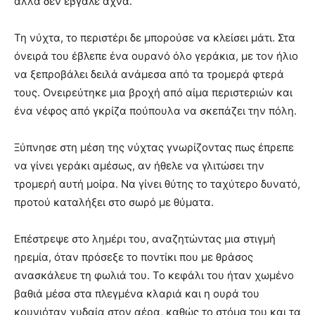
αλλά δεν έβγαλε άχνα.
Τη νύχτα, το περιστέρι δε μπορούσε να κλείσει μάτι. Στα
όνειρά του έβλεπε ένα ουρανό όλο γεράκια, με τον ήλιο
να ξεπροβάλει δειλά ανάμεσα από τα τρομερά φτερά
τους. Ονειρεύτηκε μια βροχή από αίμα περιστεριών και
ένα νέφος από γκρίζα πούπουλα να σκεπάζει την πόλη.
Ξύπνησε στη μέση της νύχτας γνωρίζοντας πως έπρεπε
να γίνει γεράκι αμέσως, αν ήθελε να γλιτώσει την
τρομερή αυτή μοίρα. Να γίνει θύτης το ταχύτερο δυνατό,
προτού καταλήξει στο σωρό με θύματα.
Επέστρεψε στο λημέρι του, αναζητώντας μια στιγμή
ηρεμία, όταν πρόσεξε το ποντίκι που με θράσος
ανασκάλευε τη φωλιά του. Το κεφάλι του ήταν χωμένο
βαθιά μέσα στα πλεγμένα κλαριά και η ουρά του
κουνιόταν χυδαία στον αέρα, καθώς το στόμα του και τα