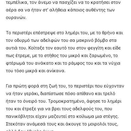
τεμπέλικα, τον άνεμο να πασχίζει να το κρατήσει στον
αέρα σα να ήταν στ’ αλήθεια κάποιος αυθέντης των
ουρανών.
Το περιστέρι επέστρεψε στο λημέρι του, με το θρήνο και
τον οδυρμό των αδελφών του σα μακρινό βόμβο στα
αυτιά του. Κοίταξε τον εαυτό του στον φεγγίτη και είδε
πως έτρεμε, με το στήθος του μικρό και ζαρωμένο, το
φτέρωμά του ανάκατο και το ράμφος του και τα νύχια
του τόσο μικρά και ανίκανα.
Για πρώτη φορά στη ζωή του, το περιστέρι που εύχονταν
να ήταν γεράκι, διαπίστωσε πόσο απίθανο και τρελό
ήταν το όνειρό του. Τρομοκρατημένο, άφησε το λημέρι
του και έτρεξε για να βρει τους αδελφούς του, που
πανικόβλητοι είχαν μαζευτεί στο κοίλωμα μια στέγης.
Στεκόταν ανάμεσά τους και άκουγε το μοιρολόι τους,