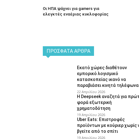
Οι ΗΠΑ ψάχνει για gamers για
ελεγκτές εναέριας κυκλοφορίας
ΠΡΌΣΦΑΤΑ ΆΡΘΡΑ
Εκατό χώρες διαθέτουν
εμπορικό λογισμικό
κατασκοπείας ικανό να
παραβιάσει κινητά τηλέφωνα
22 Απριλίου 2026
Η Deepseek αναζητά για πρώ
φορά εξωτερική
χρηματοδότηση
19 Απριλίου 2026
Uber Eats: Επιστροφές
προϊόντων με κούριερ χωρίς 
βγείτε από το σπίτι
19 Απριλίου 2026