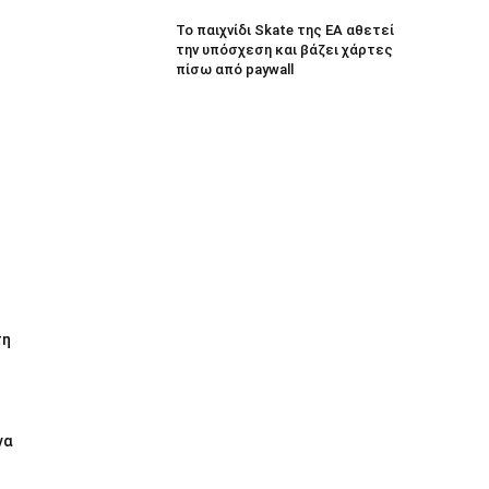
Το παιχνίδι Skate της EA αθετεί
την υπόσχεση και βάζει χάρτες
πίσω από paywall
τη
να