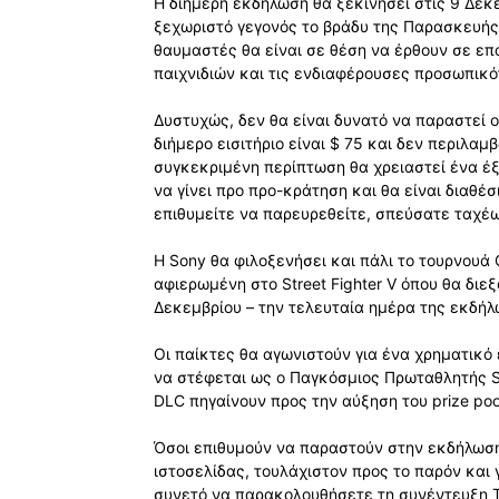
Η διήμερη εκδήλωση θα ξεκινήσει στις 9 Δεκ
ξεχωριστό γεγονός το βράδυ της Παρασκευής σ
θαυμαστές θα είναι σε θέση να έρθουν σε ε
παιχνιδιών και τις ενδιαφέρουσες προσωπικότ
Δυστυχώς, δεν θα είναι δυνατό να παραστεί ο
διήμερο εισιτήριο είναι $ 75 και δεν περιλαμβ
συγκεκριμένη περίπτωση θα χρειαστεί ένα έξτρ
να γίνει προ προ-κράτηση και θα είναι διαθέ
επιθυμείτε να παρευρεθείτε, σπεύσατε ταχέ
Η Sony θα φιλοξενήσει και πάλι το τουρνουά 
αφιερωμένη στο Street Fighter V όπου θα διε
Δεκεμβρίου – την τελευταία ημέρα της εκδήλ
Οι παίκτες θα αγωνιστούν για ένα χρηματικό
να στέφεται ως ο Παγκόσμιος Πρωταθλητής St
DLC πηγαίνουν προς την αύξηση του prize poo
Όσοι επιθυμούν να παραστούν στην εκδήλωση
ιστοσελίδας, τουλάχιστον προς το παρόν και 
συνετό να παρακολουθήσετε τη συνέντευξη 