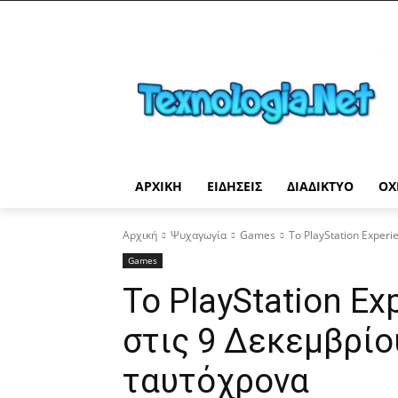
ΑΡΧΙΚΉ
ΕΙΔΉΣΕΙΣ
ΔΙΑΔΊΚΤΥΟ
ΟΧ
Αρχική
Ψυχαγωγία
Games
Το PlayStation Exper
Games
Το PlayStation Ex
στις 9 Δεκεμβρίο
ταυτόχρονα