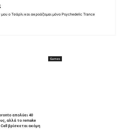
ς
ς μου ο Τσάρλι και ακροάζομαι μόνο Psychedelic Trance
Games
oronto απολύει 40
υς, αλλά το remake
r Cell βρίσκεται ακόμη