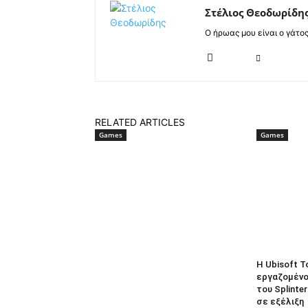
Στέλιος Θεοδωρίδη
Ο ήρωας μου είναι ο γάτο
RELATED ARTICLES
Games
Games
Η Ubisoft T
εργαζομένο
του Splinte
σε εξέλιξη