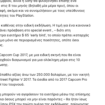
εμβρίου, αλλά η Sony θα φιλοξενήσει επίσης ένα
τις 8 του μηνός (δηλαδή μία μέρα πριν), όπου οι
παφή, ακόμα και να συνομιλήσουν με τους υπεύθυνους
ητες του PlayStation.
 καθένας στην ειδική εκδήλωση. Η τιμή για ένα κανονικό
άνει πρόσβαση στο special event , – διότι στη
α εισιτήριο $ 65 ‘early bird’, το οποίο πρέπει καταρχάς
σιμο μόνο σε περιορισμένες ποσότητες, οπότε όσοι
ως.
Capcom Cup 2017, με μια ειδική σκηνή που θα είναι
ξαχθούν διαγωνισμοί για μια ολόκληρη μέρα στις 10
ωσης.
 έπαθλο αξίας άνω των 250.000 δολαρίων, με τον νικητή
reet Fighter V 2017. Τα έσοδα από το 2017 Capcom Pro
l του τουρνουά.
 μπορούν να αγοράσουν τα εισιτήρια μέσω της επίσημης
για όσους μπορεί να μην είναι παρόντες – θα ήταν ίσως
Τύπου PSX την πρώτη ημέρα της εκδήλωσης, παίρνοντας