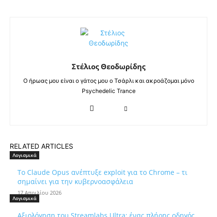
Στέλιος Θεοδωρίδης
Ο ήρωας μου είναι ο γάτος μου ο Τσάρλι και ακροάζομαι μόνο
Psychedelic Trance
RELATED ARTICLES
Λογισμικά
Το Claude Opus ανέπτυξε exploit για το Chrome – τι
σημαίνει για την κυβερνοασφάλεια
17 Απριλίου 2026
Λογισμικά
Αξιολόγηση του Streamlabs Ultra: ένας πλήρης οδηγός