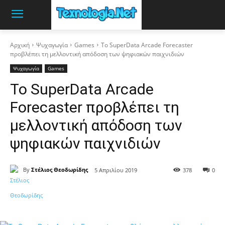
Αρχική
Ψυχαγωγία
Games
Το SuperData Arcade Forecaster
προβλέπει τη μελλοντική απόδοση των ψηφιακών παιχνιδιών
Ψυχαγωγία
Games
Το SuperData Arcade
Forecaster προβλέπει τη
μελλοντική απόδοση των
ψηφιακών παιχνιδιών
By
Στέλιος Θεοδωρίδης
5 Απριλίου 2019
378
0