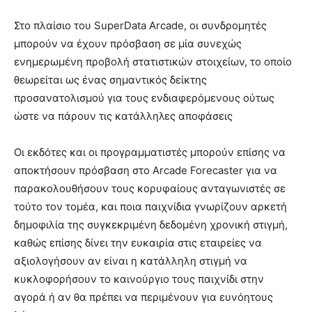
Στο πλαίσιο του SuperData Arcade, οι συνδρομητές
μπορούν να έχουν πρόσβαση σε μία συνεχώς
ενημερωμένη προβολή στατιστικών στοιχείων, το οποίο
θεωρείται ως ένας σημαντικός δείκτης
προσανατολισμού για τους ενδιαφερόμενους ούτως
ώστε να πάρουν τις κατάλληλες αποφάσεις
Οι εκδότες και οι προγραμματιστές μπορούν επίσης να
αποκτήσουν πρόσβαση στο Arcade Forecaster για να
παρακολουθήσουν τους κορυφαίους ανταγωνιστές σε
τούτο τον τομέα, και ποια παιχνίδια γνωρίζουν αρκετή
δημοφιλία της συγκεκριμένη δεδομένη χρονική στιγμή,
καθώς επίσης δίνει την ευκαιρία στις εταιρείες να
αξιολογήσουν αν είναι η κατάλληλη στιγμή να
κυκλοφορήσουν το καινούργιο τους παιχνίδι στην
αγορά ή αν θα πρέπει να περιμένουν για ευνόητους