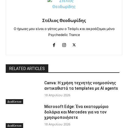
Στέλιος Θεοδωρίδης
Ο ήρωας μου είναι ο γάτος μου ο Τσάρλι και ακροάζομαι μόνο
Psychedelic Trance
RELATED ARTICLES
Canva: Η χρήση τεχνητής νοημοσύνης
αντικαθιστά τα templates με AI agents
18 Απριλίου 2026
Διαδίκτυο
Microsoft Edge: Ένα εκατομμύριο
δολάρια και Mercedes για να τον
χρησιμοποιήσετε
18 Απριλίου 2026
Διαδίκτυο