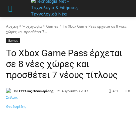
Αρχική
Ψυχαγωγία
Games
Το Xbox Game Pass έρχεται σε 8 νέες
χώρες και προσθέτει 7...
Games
Το Xbox Game Pass έρχεται
σε 8 νέες χώρες και
προσθέτει 7 νέους τίτλους
By
Στέλιος Θεοδωρίδης
21 Αυγούστου 2017
431
0