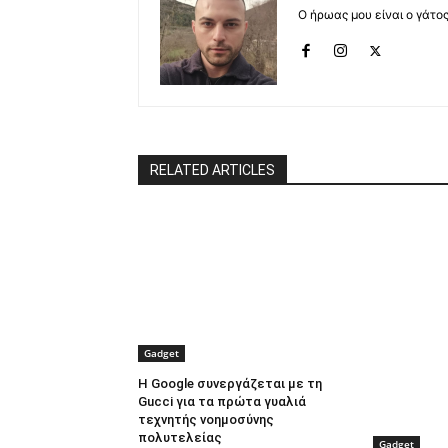
Ο ήρωας μου είναι ο γάτο
RELATED ARTICLES
Gadget
Η Google συνεργάζεται με τη
Gucci για τα πρώτα γυαλιά
τεχνητής νοημοσύνης
πολυτελείας
Gadget