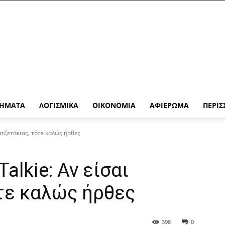
ΉΜΑΤΑ
ΛΟΓΙΣΜΙΚΆ
ΟΙΚΟΝΟΜΊΑ
ΑΦΙΈΡΩΜΑ
ΠΕΡΙΣ
κατζετάκιας, τότε καλώς ήρθες
alkie: Αν είσαι
τε καλώς ήρθες
398
0