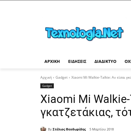
ΑΡΧΙΚΉ
ΕΙΔΉΣΕΙΣ
ΔΙΑΔΊΚΤΥΟ
ΟΧ
Αρχική
Gadget
Xiaomi Mi Walkie-Talkie: Αν είσαι γ
Gadget
Xiaomi Mi Walkie-T
γκατζετάκιας, τό
By
Στέλιος Θεοδωρίδης
5 Μαρτίου 2018