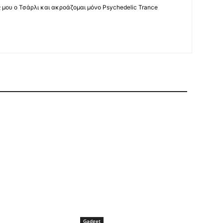
ς μου ο Τσάρλι και ακροάζομαι μόνο Psychedelic Trance
Gadget