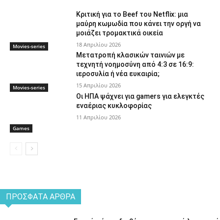
Κριτική για το Beef του Netflix: μια
μαύρη κωμωδία που κάνει την οργή να
μοιάζει τρομακτικά οικεία
18 Απριλίου 2026
Movies-series
Μετατροπή κλασικών ταινιών με
τεχνητή νοημοσύνη από 4:3 σε 16:9:
ιεροσυλία ή νέα ευκαιρία;
15 Απριλίου 2026
Movies-series
Οι ΗΠΑ ψάχνει για gamers για ελεγκτές
εναέριας κυκλοφορίας
11 Απριλίου 2026
Games
ΠΡΌΣΦΑΤΑ ΆΡΘΡΑ