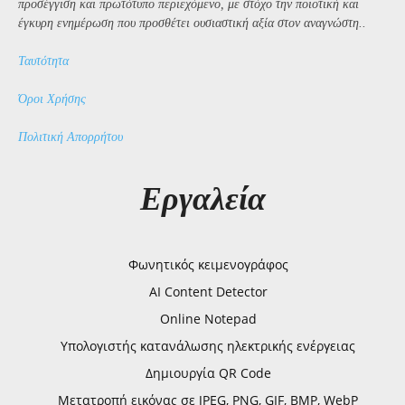
προσέγγιση και πρωτότυπο περιεχόμενο, με στόχο την ποιοτική και
έγκυρη ενημέρωση που προσθέτει ουσιαστική αξία στον αναγνώστη..
Ταυτότητα
Όροι Χρήσης
Πολιτική Απορρήτου
Εργαλεία
Φωνητικός κειμενογράφος
AI Content Detector
Online Notepad
Υπολογιστής κατανάλωσης ηλεκτρικής ενέργειας
Δημιουργία QR Code
Μετατροπή εικόνας σε JPEG, PNG, GIF, BMP, WebP