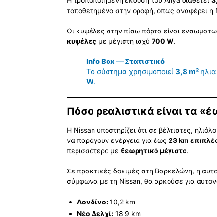
Η τροποποιημένη έκδοση του Ariya διαθέτει
3
τοποθετημένο στην οροφή, όπως αναφέρει η N
Οι κυψέλες στην πίσω πόρτα είναι ενσωματωμ
κυψέλες
με μέγιστη ισχύ
700 W
.
Info Box — Στατιστικό
Το σύστημα χρησιμοποιεί
3,8 m²
ηλια
W
.
Πόσο ρεαλιστικά είναι τα «έ
Η Nissan υποστηρίζει ότι σε βέλτιστες, ηλι
να παράγουν ενέργεια για έως
23 km επιπλέ
περισσότερο με
θεωρητικό μέγιστο
.
Σε πρακτικές δοκιμές στη Βαρκελώνη, η αυτ
σύμφωνα με τη Nissan, θα αρκούσε για αυτο
Λονδίνο:
10,2 km
Νέο Δελχί:
18,9 km