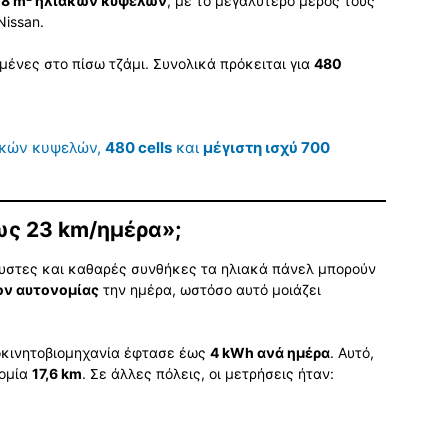
,8 m² ηλιακών κυψελών
, με το μεγαλύτερο μέρος τους
issan.
ένες στο πίσω τζάμι. Συνολικά πρόκειται για
480
κών κυψελών,
480 cells
και
μέγιστη ισχύ 700
ως 23 km/ημέρα»;
όλουστες και καθαρές συνθήκες τα ηλιακά πάνελ μπορούν
ον αυτονομίας
την ημέρα, ωστόσο αυτό μοιάζει
οκινητοβιομηχανία έφτασε έως
4 kWh ανά ημέρα
. Αυτό,
νομία
17,6 km
. Σε άλλες πόλεις, οι μετρήσεις ήταν: