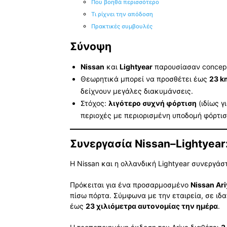
Που βοηθά περισσότερο
Τι ρίχνει την απόδοση
Πρακτικές συμβουλές
Σύνοψη
Nissan
και
Lightyear
παρουσίασαν concep
Θεωρητικά μπορεί να προσθέτει έως
23 k
δείχνουν μεγάλες διακυμάνσεις.
Στόχος:
λιγότερο συχνή φόρτιση
(ιδίως γ
περιοχές με περιορισμένη υποδομή φόρτισ
Συνεργασία Nissan–Lightyear
Η Nissan και η ολλανδική Lightyear συνεργά
Πρόκειται για ένα προσαρμοσμένο
Nissan Ari
πίσω πόρτα. Σύμφωνα με την εταιρεία, σε ι
έως
23 χιλιόμετρα αυτονομίας την ημέρα
.