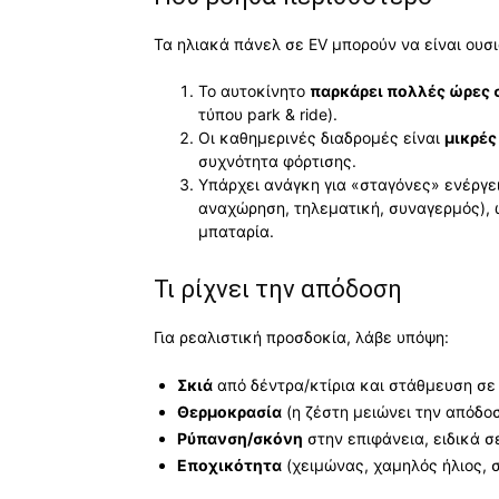
Τα ηλιακά πάνελ σε EV μπορούν να είναι ουσ
Το αυτοκίνητο
παρκάρει πολλές ώρες 
τύπου park & ride).
Οι καθημερινές διαδρομές είναι
μικρές
συχνότητα φόρτισης.
Υπάρχει ανάγκη για «σταγόνες» ενέργει
αναχώρηση, τηλεματική, συναγερμός), 
μπαταρία.
Τι ρίχνει την απόδοση
Για ρεαλιστική προσδοκία, λάβε υπόψη:
Σκιά
από δέντρα/κτίρια και στάθμευση σε 
Θερμοκρασία
(η ζέστη μειώνει την απόδο
Ρύπανση/σκόνη
στην επιφάνεια, ειδικά σ
Εποχικότητα
(χειμώνας, χαμηλός ήλιος, 