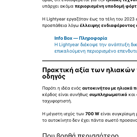
υπάρχει ακόμα
περιορισμένη υποδομή φόρτ
Η Lightyear εργαζόταν έως τα τέλη του 2023 
προσπάθεια λόγω
έλλειψης ενδιαφέροντος 
Info Box — Πληροφορία
Η Lightyear διέκοψε την ανάπτυξη δι
επικαλούμενη περιορισμένο επενδυτι
Πρακτική αξία των ηλιακών π
οδηγός
Παρότι η ιδέα ενός
αυτοκινήτου με ηλιακά 
κέρδος είναι συνήθως
συμπληρωματικό
και 
ταχυφορτιστή.
Η μέγιστη ισχύς των
700 W
είναι συγκρίσιμη
το αυτοκίνητο δεν έχει πάντα σωστό προσανα
Που βοηθά περισσότερο