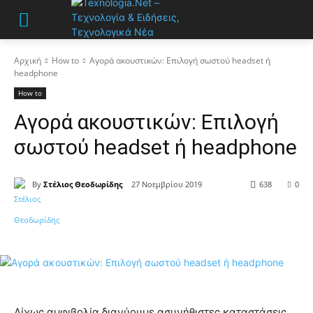
Αρχική
How to
Αγορά ακουστικών: Επιλογή σωστού headset ή
headphone
How to
Αγορά ακουστικών: Επιλογή
σωστού headset ή headphone
By
Στέλιος Θεοδωρίδης
27 Νοεμβρίου 2019
638
0
Δίχως αμφιβολία διανύουμε ασυνήθιστες καταστάσεις