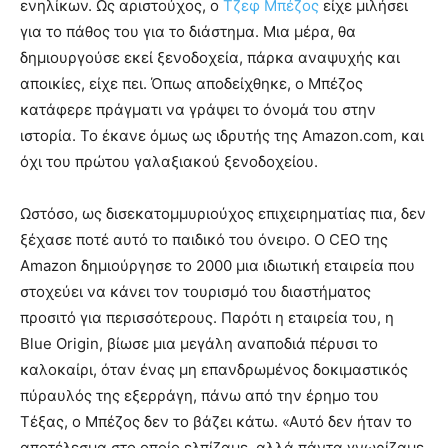
ενηλίκων. Ως αριστούχος, ο
Τζεφ Μπέζος
είχε μιλήσει
για το πάθος του για το διάστημα. Μια μέρα, θα
δημιουργούσε εκεί ξενοδοχεία, πάρκα αναψυχής και
αποικίες, είχε πει. Όπως αποδείχθηκε, ο Μπέζος
κατάφερε πράγματι να γράψει το όνομά του στην
ιστορία. Το έκανε όμως ως ιδρυτής της Amazon.com, και
όχι του πρώτου γαλαξιακού ξενοδοχείου.
Ωστόσο, ως δισεκατομμυριούχος επιχειρηματίας πια, δεν
ξέχασε ποτέ αυτό το παιδικό του όνειρο. Ο CEO της
Amazon δημιούργησε το 2000 μια ιδιωτική εταιρεία που
στοχεύει να κάνει τον τουρισμό του διαστήματος
προσιτό για περισσότερους. Παρότι η εταιρεία του, η
Blue Origin, βίωσε μια μεγάλη αναποδιά πέρυσι το
καλοκαίρι, όταν ένας μη επανδρωμένος δοκιμαστικός
πύραυλός της εξερράγη, πάνω από την έρημο του
Τέξας, ο Μπέζος δεν το βάζει κάτω. «Αυτό δεν ήταν το
αποτέλεσμα στο οποίο ελπίζαμε, αλλά πάντα γνωρίζαμε