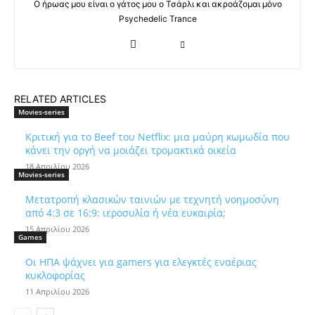
Ο ήρωας μου είναι ο γάτος μου ο Τσάρλι και ακροάζομαι μόνο
Psychedelic Trance
RELATED ARTICLES
Movies-series
Κριτική για το Beef του Netflix: μια μαύρη κωμωδία που
κάνει την οργή να μοιάζει τρομακτικά οικεία
18 Απριλίου 2026
Movies-series
Μετατροπή κλασικών ταινιών με τεχνητή νοημοσύνη
από 4:3 σε 16:9: ιεροσυλία ή νέα ευκαιρία;
15 Απριλίου 2026
Games
Οι ΗΠΑ ψάχνει για gamers για ελεγκτές εναέριας
κυκλοφορίας
11 Απριλίου 2026