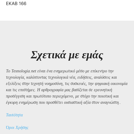
ΕΚΑΒ 166
Σχετικά με εμάς
Το Texnologia.net είναι ένα ενημερωτικό μέσο με επίκεντρο την
τεχνολογία, καλύπτοντας τεχνολογικά νέα, ειδήσεις, αναλύσεις και
εξελίξεις στην τεχνητή νοημοσύνη, τις συσκευές, την ψηφιακή οικονομία
και τις επιστήμες. Η αρθρογραφία μας βασίζεται σε ερευνητική
προσέγγιση και πρωτότυπο περιεχόμενο, με στόχο την ποιοτική και
έγκυρη ενημέρωση που προσθέτει ουσιαστική αξία στον αναγνώστη..
Ταυτότητα
Όροι Χρήσης