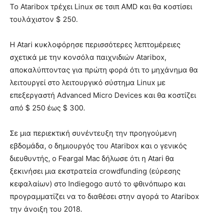
Το Ataribox τρέχει Linux σε τσιπ AMD και θα κοστίσει
τουλάχιστον $ 250.
Η Atari κυκλοφόρησε περισσότερες λεπτομέρειες
σχετικά με την κονσόλα παιχνιδιών Ataribox,
αποκαλύπτοντας για πρώτη φορά ότι το μηχάνημα θα
λειτουργεί στο λειτουργικό σύστημα Linux με
επεξεργαστή Advanced Micro Devices και θα κοστίζει
από $ 250 έως $ 300.
Σε μια περιεκτική συνέντευξη την προηγούμενη
εβδομάδα, ο δημιουργός του Ataribox και ο γενικός
διευθυντής, ο Feargal Mac δήλωσε ότι η Atari θα
ξεκινήσει μια εκστρατεία crowdfunding (εύρεσης
κεφαλαίων) στο Indiegogo αυτό το φθινόπωρο και
προγραμματίζει να το διαθέσει στην αγορά το Ataribox
την άνοιξη του 2018.