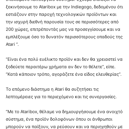
ξεκινήσουμε το Ataribox με την Indiegogo, δεδομένου ότι
εστιάζουν στην παροχή τεχνολογικών προϊόντων και
την ισχυρή διεθνή παρουσία τους σε περισσότερες από
200 χώρες, επιτρέποντάς μας να προσεγγίσουμε και να
εμπλέξουμε όσο το δυνατόν περισσότερους οπαδούς της
Atari “.
“Είναι ένα πολύ ευέλικτο προϊόν και δεν θα χρειαστεί να
ξοδεύετε περαιτέρω χρήματα αν δεν το θέλετε”, είπε.
“Κατά κάποιον τρόπο, αγοράζετε ένα είδος ελευθερίας”.
Το επόμενο διάστημα η Atari θα συζητήσει τις
λεπτομέρειες για το περιεχόμενο και τις συνεργασίες.
“Με το Ataribox, θέλαμε να δημιουργήσουμε ένα ανοιχτό
σύστημα, ένα προϊόν δολοφόνων όπου οι άνθρωποι
μπορούν να παίξουν, να ρεύσουν και να περιηγηθούν με