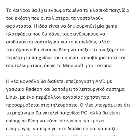
Το Ataribox θα έχει ενσωματωμένα τα κλασικά παιχνίδια
του εκδότη που οι παλιότεροι τα νοσταλγούν
αφάνταστα. Η ιδέα είναι να δημιουργηθεί μία game
πλατφόρμα που θα κάνει τους ανθρώπους να
αισθάνονται νοσταλγικά για το παρελθόν, αλλά
ταυτόχρονα θα είναι σε θέση να τρέξει τα ανεξάρτητα
περιζήτητα παιχνίδια του σήμερα, απροβλημάτιστα και
αποτελεσματικά, όπως το Minecraft ή το Terraria.
Η νέα κονσόλα θα διαθέτει επεξεργαστή AMD με
γραφικά Radeon και θα τρέχει το λειτουργικό σύστημα
Linux, με ένα περιβάλλον εργασίας χρήστη που
προσαρμόζεται στις τηλεοράσεις. Ο Mac υπογράμμισε ότι
το μηχάνημα θα εκτελεί παιχνίδια PC, αλλά θα είναι
επίσης σε θέση να κάνει streaming, να τρέχει
εφαρμογές, να περιηγεί στο διαδίκτυο και να παίζει