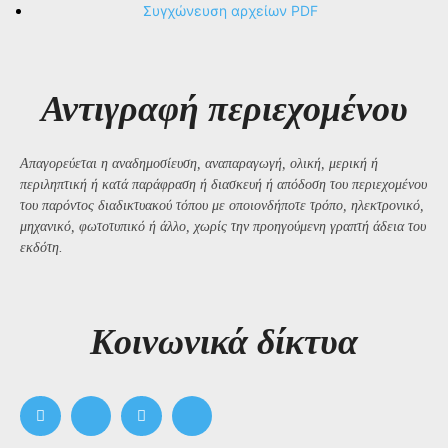
Συγχώνευση αρχείων PDF
Αντιγραφή περιεχομένου
Απαγορεύεται η αναδημοσίευση, αναπαραγωγή, ολική, μερική ή
περιληπτική ή κατά παράφραση ή διασκευή ή απόδοση του περιεχομένου
του παρόντος διαδικτυακού τόπου με οποιονδήποτε τρόπο, ηλεκτρονικό,
μηχανικό, φωτοτυπικό ή άλλο, χωρίς την προηγούμενη γραπτή άδεια του
εκδότη.
Kοινωνικά δίκτυα