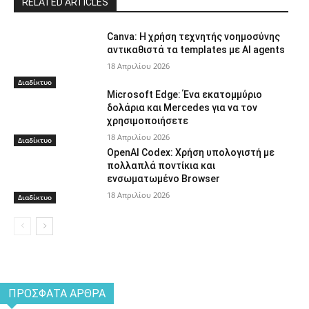
RELATED ARTICLES
Canva: Η χρήση τεχνητής νοημοσύνης
αντικαθιστά τα templates με AI agents
18 Απριλίου 2026
Διαδίκτυο
Microsoft Edge: Ένα εκατομμύριο
δολάρια και Mercedes για να τον
χρησιμοποιήσετε
18 Απριλίου 2026
Διαδίκτυο
OpenAI Codex: Χρήση υπολογιστή με
πολλαπλά ποντίκια και
ενσωματωμένο Browser
18 Απριλίου 2026
Διαδίκτυο
ΠΡΌΣΦΑΤΑ ΆΡΘΡΑ