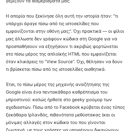
γεμίζουν τα διαμερίσματά μας.
Η απορία που ξεκίνησε όλη αυτή την ιστορία ήταν: “τι
υπάρχει άραγε πίσω από τις ιστοσελίδες που
εμφανίζονται στην οθόνη μας;“. Όχι πρακτικά — οι φίλοι
μας άλλωστε δεν γράφουν κώδικα στη Google για να
προσπαθήσουν να εξηγήσουν τι ακριβώς φορτώνεται
στο πίσω μέρος της απλοϊκής HTML που εμφανίζεται
όταν κλικάρεις το “View Source“. Όχι, θέλησαν να δουν
τι βρίσκεται πίσω από τις ιστοσελίδες αισθητικά.
Έτσι, το πίσω μέρος της μηχανής αναζήτησης της
Google είναι ένα πεντακάθαρο καθρέπτισμα του
μπροστινού: καλώς ήρθατε στο geeky χιούμορ των
σχεδιαστών. Πίσω από το Facebook κρύβεται ένας τύπος
ξεκάθαρα Ιρλανδός, πιθανότατα μεθύστακας (και οι
μόνιμες αλλαγές στον κώδικα του που γίνονται
ζωντανά, με τους χρήστες να υποφέρουν δικαιώνουν