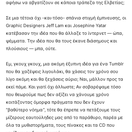
αφήσω να αβγατίζουν σε κάποια τράπεζα της Ελβετίας;
Σε μια τέτοια όχι -και-τόσο- σπάνια στιγμή έμπνευσης, οι
Graphic Designers Jeff Lam και Josephine Yatar
κατέβασαν την ιδέα που θα άλλαζε το ίντερνετ — ώπα,
ψέμματα. Την ιδέα που θα τους έκανε διάσημους και
πλούσιους — μπα, ούτε.
Εμ, γκουχ γκουχ, μια ακόμη έξυπνη ιδέα για ένα Tumblr
που θα χαζέψεις λιγουλάκι, θα χάσεις τον χρόνο σου
λίγο ακόμη και θα ξεχάσεις αύριο; Ναι, μάλλον προς τα
εκεί πάμε. Και γιατί όχι άλλωστε; Αν σοβαρέψαμε τόσο
που θεωρούμε πως δεν αξίζει να χάνουμε χρόνο
κοιτάζοντας όμορφα πράγματα που δεν έχουν
“βαθύτερο νόημα”, τότε θα έπρεπε να πετάξουμε τους
μίζερους εαυτούληδες μας από το παράθυρο, παρέα με
όλα τα μυθιστορήματα, τους πίνακες και τα CD που