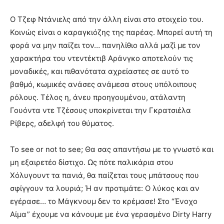
Ο Τζεφ Ντάνιελς από την άλλη είναι στο στοιχείο του.
Κοινώς είναι ο καραγκιόζης της παρέας. Μπορεί αυτή τη
φορά να μην παίζει τον… πανηλίθιο αλλά μαζί με τον
χαρακτήρα του ντεντέκτιβ Αράνγκο αποτελούν τις
μοναδικές, και πιθανότατα αχρείαστες σε αυτό το
βαθμό, κωμικές ανάσες ανάμεσα στους υπόλοιπους
ρόλους. Τέλος η, άνευ προηγουμένου, ατάλαντη
Γουόντα ντε Τζέσους υποκρίνεται την Γκρατσιέλα
Ρίβερς, αδελφή του θύματος.
Το see or not to see; Θα σας απαντήσω με το γνωστό και
μη εξαιρετέο δίστιχο. Ως πότε παλικάρια στου
Χόλυγουντ τα πανιά, θα παίζεται τους μπάτσους που
σφίγγουν τα λουριά; Ή αν προτιμάτε: Ο λύκος και αν
εγέρασε… το Μάγκνουμ δεν το κρέμασε! Στο “Ένοχο
Αίμα” έχουμε να κάνουμε με ένα γερασμένο Dirty Harry