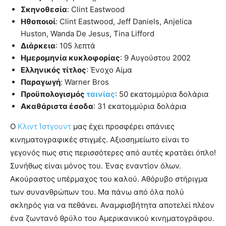
Σκηνοθεσία
: Clint Eastwood
Ηθοποιοί
: Clint Eastwood, Jeff Daniels, Anjelica
Huston, Wanda De Jesus, Tina Lifford
Διάρκεια
: 105 λεπτά
Ημερομηνία κυκλοφορίας
: 9 Αυγούστου 2002
Ελληνικός τίτλος
: Ένοχο Αίμα
Παραγωγή
: Warner Bros
Προϋπολογισμός
ταινίας
: 50 εκατομμύρια δολάρια
Ακαθάριστα έσοδα
: 31 εκατομμύρια δολάρια
O
Κλιντ Ίστγουντ
μας έχει προσφέρει σπάνιες
κινηματογραφικές στιγμές. Αξιοσημείωτο είναι το
γεγονός πως στις περισσότερες από αυτές κρατάει όπλο!
Συνήθως είναι μόνος του. Ένας εναντίον όλων.
Ακούραστος υπέρμαχος του καλού. Αθόρυβο στήριγμα
των συνανθρώπων του. Μα πάνω από όλα πολύ
σκληρός για να πεθάνει. Αναμφισβήτητα αποτελεί πλέον
ένα ζωντανό θρύλο του Αμερικανικού κινηματογράφου.