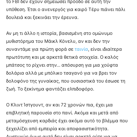
το FBI δεν έχουν σημειώσει πρόοδο σε αυτή την
υπόθεση. Έτσι ο ανενεργός για καιρό Τέρυ πιάνει πάλι
δουλειά και ξεκινάει την έρευνα.
Αν μη τι άλλο η ιστορία, βασισμένη στο ομώνυμο
μυθιστόρημα του Μάικλ Κόνελυ, αν και δεν την
συναντάμε για πρώτη φορά σε
ταινία
, είναι ιδιαίτερα
πρωτότυπη και με αρκετά θετικά στοιχεία. Ο καλός
μπάτσος το ρίχνει στην… απόσυρση για μια χούφτα
δολάρια αλλά με μπόλικο τσαγανό για να βρει τον
δολοφόνο της γυναίκας, που ουσιαστικά του έσωσε τη
ζωή. Το ξεκίνημα φαντάζει ελπιδοφόρο.
Ο Κλιντ Ίστγουντ, αν και 72 χρονών πια, έχει μια
επιβλητική παρουσία στο πανί. Ακόμα και μετά από
μεταμόσχευση καρδιάς έχει ακόμα αυτό το βλέμμα που
ξεχειλίζει από εμπειρία και αποφασιστικότητα.
Δυστυχώς όμως αυτό δεν είναι αρκετό ούτε για να