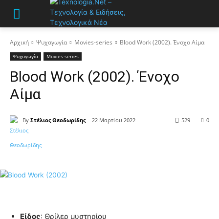
Αρχική
Ψυχαγωγία
Movies-series
Blood Work (2002). Ένοχο Αίμα
Ψυχαγωγία
Movies-series
Blood Work (2002). Ένοχο
Αίμα
By
Στέλιος Θεοδωρίδης
22 Μαρτίου 2022
529
0
Είδος
: Θρίλερ μυστηρίου