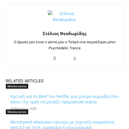
Στέλιος Θεοδωρίδης
Ο ήρωας μου είναι ο γάτος μου ο Τσάρλι και ακροάζομαι μόνο
Psychedelic Trance
RELATED ARTICLES
Movies-series
Κριτική για το Beef του Netflix: μια μαύρη κωμωδία που
κάνει την οργή να μοιάζει τρομακτικά οικεία
18 Απριλίου 2026
Movies-series
Μετατροπή κλασικών ταινιών με τεχνητή νοημοσύνη
από 4:3 σε 16:9: ιεροσυλία ή νέα ευκαιρία;