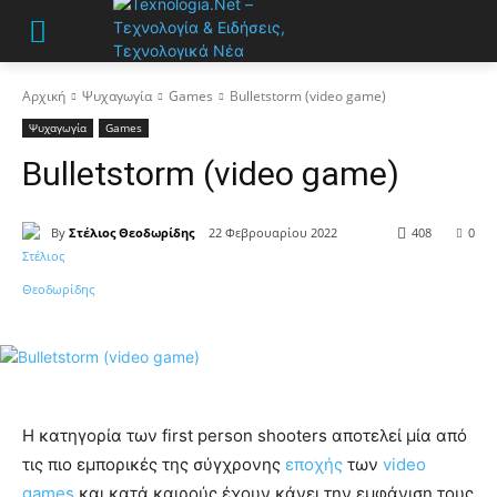
Αρχική
Ψυχαγωγία
Games
Bulletstorm (video game)
Ψυχαγωγία
Games
Bulletstorm (video game)
By
Στέλιος Θεοδωρίδης
22 Φεβρουαρίου 2022
408
0
Η κατηγορία των first person shooters αποτελεί μία από
τις πιο εμπορικές της σύγχρονης
εποχής
των
video
games
και κατά καιρούς έχουν κάνει την εμφάνιση τους