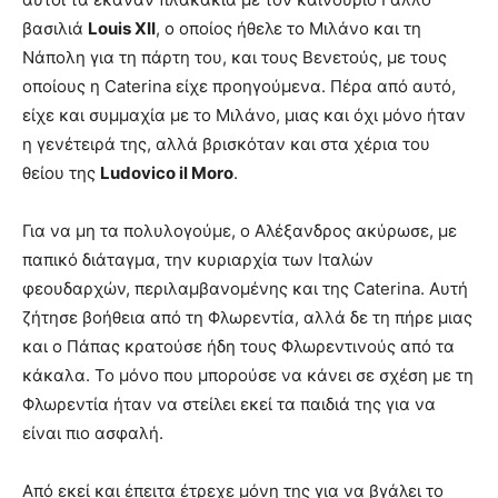
βασιλιά
Louis ΧΙΙ
, ο οποίος ήθελε το Μιλάνο και τη
Νάπολη για τη πάρτη του, και τους Βενετούς, με τους
οποίους η Caterina είχε προηγούμενα. Πέρα από αυτό,
είχε και συμμαχία με το Μιλάνο, μιας και όχι μόνο ήταν
η γενέτειρά της, αλλά βρισκόταν και στα χέρια του
θείου της
Ludovico il Moro
.
Για να μη τα πολυλογούμε, o Αλέξανδρος ακύρωσε, με
παπικό διάταγμα, την κυριαρχία των Ιταλών
φεουδαρχών, περιλαμβανομένης και της Caterina. Αυτή
ζήτησε βοήθεια από τη Φλωρεντία, αλλά δε τη πήρε μιας
και ο Πάπας κρατούσε ήδη τους Φλωρεντινούς από τα
κάκαλα. Το μόνο που μπορούσε να κάνει σε σχέση με τη
Φλωρεντία ήταν να στείλει εκεί τα παιδιά της για να
είναι πιο ασφαλή.
Από εκεί και έπειτα έτρεχε μόνη της για να βγάλει το