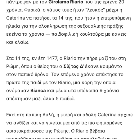
πάντρεψαν με τον
Girolamo Riario
που της έριχνε 20
χρόνια. Φυσικά, ο γάμος τους ήταν “λευκός” μέχρι η
Caterina να πατήσει τα 14 της, που ήταν η επιτρεπόμενη
ηλικία για την ολοκλήρωση της σεξουαλικής πράξης
εκείνα τα χρόνια — παιδοφιλική κουλτούρα με κάνεις
και κλαίω.
Στα 14 της, εν έτη 1477, ο Riario την πήρε μαζί του στη
Ρώμη, όπου ο θείος του ο
Σίξτος Δ’
έκανε κουμάντο
στον παπικό θρόνο. Τον επόμενο χρόνο απέκτησε το
πρώτο της παιδί με τον Riario, μια κόρη την οποία
ονόμασαν
Bianca
και μέσα στα υπόλοιπα 9 χρόνια
απέκτησαν μαζί άλλα 5 παιδιά.
Εκεί στη παπική Αυλή, η μικρή και άδολη Caterina άρχισε
να ανθίζει και να γίνεται μια από τις πιο φημισμένες
αριστοκράτισσες της Ρώμης. Ο Riario βέβαια
προσπάθησε να την εμποδίσει να ασχοληθεί με τα