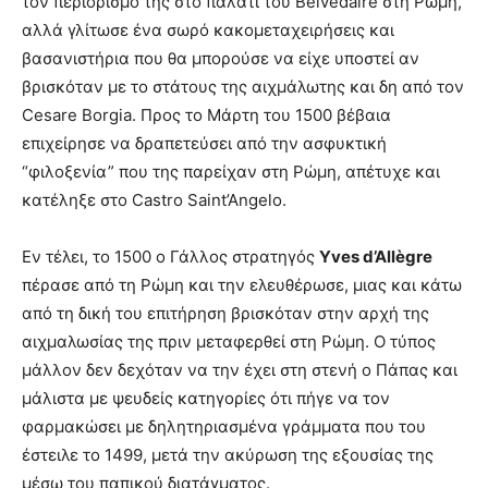
τον περιορισμό της στο παλάτι του Belvedaire στη Ρώμη,
αλλά γλίτωσε ένα σωρό κακομεταχειρήσεις και
βασανιστήρια που θα μπορούσε να είχε υποστεί αν
βρισκόταν με το στάτους της αιχμάλωτης και δη από τον
Cesare Borgia. Προς το Μάρτη του 1500 βέβαια
επιχείρησε να δραπετεύσει από την ασφυκτική
“φιλοξενία” που της παρείχαν στη Ρώμη, απέτυχε και
κατέληξε στο Castro Saint’Angelo.
Εν τέλει, το 1500 ο Γάλλος στρατηγός
Yves d’Allègre
πέρασε από τη Ρώμη και την ελευθέρωσε, μιας και κάτω
από τη δική του επιτήρηση βρισκόταν στην αρχή της
αιχμαλωσίας της πριν μεταφερθεί στη Ρώμη. Ο τύπος
μάλλον δεν δεχόταν να την έχει στη στενή ο Πάπας και
μάλιστα με ψευδείς κατηγορίες ότι πήγε να τον
φαρμακώσει με δηλητηριασμένα γράμματα που του
έστειλε το 1499, μετά την ακύρωση της εξουσίας της
μέσω του παπικού διατάγματος.