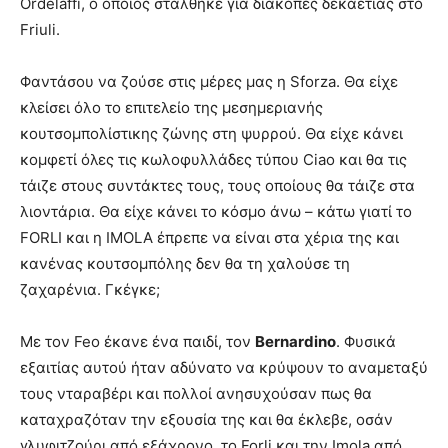
Ordelaffi, o οποίος στάλθηκε για διακοπές δεκαετίας στο
Friuli.
Φαντάσου να ζούσε στις μέρες μας η Sforza. Θα είχε
κλείσει όλο το επιτελείο της μεσημεριανής
κουτσομπολίστικης ζώνης στη ψυρρού. Θα είχε κάνει
κομφετί όλες τις κωλοφυλλάδες τύπου Ciao και θα τις
τάιζε στους συντάκτες τους, τους οποίους θα τάιζε στα
λιοντάρια. Θα είχε κάνει το κόσμο άνω – κάτω γιατί το
FORLI και η IMOLA έπρεπε να είναι στα χέρια της και
κανένας κουτσομπόλης δεν θα τη χαλούσε τη
ζαχαρένια. Γκέγκε;
Με τον Feo έκανε ένα παιδί, τον
Bernardino
. Φυσικά
εξαιτίας αυτού ήταν αδύνατο να κρύψουν το αναμεταξύ
τους νταραβέρι και πολλοί ανησυχούσαν πως θα
καταχραζόταν την εξουσία της και θα έκλεβε, οσάν
γλυφιτζούρι από εξάχρονο, το Forli και την Imola από