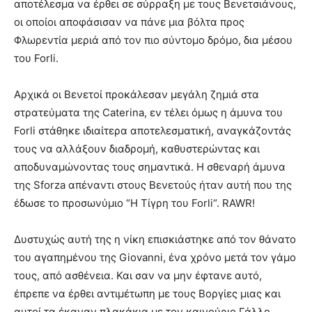
αποτέλεσμα να έρθει σε σύρραξη με τους Βενετσιάνους,
οι οποίοι αποφάσισαν να πάνε μια βόλτα προς
Φλωρεντία μεριά από τον πιο σύντομο δρόμο, δια μέσου
του Forli.
Αρχικά οι Βενετοί προκάλεσαν μεγάλη ζημιά στα
στρατεύματα της Caterina, εν τέλει όμως η άμυνα του
Forli στάθηκε ιδιαίτερα αποτελεσματική, αναγκάζοντάς
τους να αλλάξουν διαδρομή, καθυστερώντας και
αποδυναμώνοντας τους σημαντικά. Η σθεναρή άμυνα
της Sforza απέναντι στους Βενετούς ήταν αυτή που της
έδωσε το προσωνύμιο “Η Τίγρη του Forli“. RAWR!
Δυστυχώς αυτή της η νίκη επισκιάστηκε από τον θάνατο
του αγαπημένου της Giovanni, ένα χρόνο μετά τον γάμο
τους, από ασθένεια. Και σαν να μην έφτανε αυτό,
έπρεπε να έρθει αντιμέτωπη με τους Βοργίες μιας και
αυτοί τα έκαναν πλακάκια με τον καινούριο Γάλλο