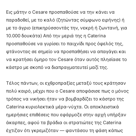
Εις μάτην ο Cesare προσπαθούσε να την κάνει να
παραδοθεί, με το καλό (ζητώντας σύμφωνο ειρήνης) ή
με το άγριο (επικηρύσσοντάς την, νεκρή ή ζωντανή, για
10.000 δουκάτα) Από την μεριά της η Caterina
προσπαθούσε να γυρίσει το παιχνίδι προς όφελός της,
φτάνοντας σε σημείο να προσπαθήσει να απαγάγει και
να κρατήσει όμηρο τον Cesare όταν αυτός πλησίασε το
κάστρο με σκοπό να διαπραγματευτεί μαζί της.
Τέλος πάντων, οι εχθροπραξίες μεταξύ τους κράτησαν
πολύ καιρό, μέχρι που ο Cesare αποφάσισε πως ο μόνος
τρόπος να νικήσει ήταν να βομβαρδίζει το κάστρο της
Caterina κυριολεκτικά μέρα-νύχτα. Οι αποκλειστικά
ημερήσιες επιθέσεις που εφάρμοζε στην αρχή υπήρξαν
άκαρπες, αφού τα βράδια οι στρατιώτες της Caterina
έχτιζαν ότι γκρεμιζόταν — φαντάσου τη φάση κάπως