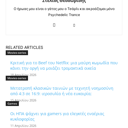
Στέλιος Θεοδωρίδης
Ο ήρωας μου είναι ο γάτος μου ο Τσάρλι και ακροάζομαι μόνο
Psychedelic Trance
RELATED ARTICLES
Movies-series
Κριτική για το Beef του Netflix: μια μαύρη κωμωδία που
κάνει την οργή να μοιάζει τρομακτικά οικεία
18 Απριλίου 2026
Movies-series
Μετατροπή κλασικών ταινιών με τεχνητή νοημοσύνη
από 4:3 σε 16:9: ιεροσυλία ή νέα ευκαιρία;
15 Απριλίου 2026
Games
Οι ΗΠΑ ψάχνει για gamers για ελεγκτές εναέριας
κυκλοφορίας
11 Απριλίου 2026