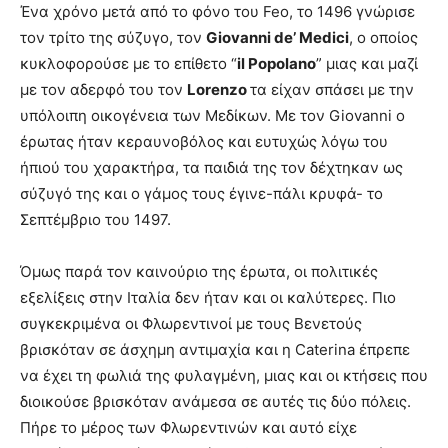
Ένα χρόνο μετά από το φόνο του Feo, το 1496 γνώρισε
τον τρίτο της σύζυγο, τον
Giovanni de’ Medici
, ο οποίος
κυκλοφορούσε με το επίθετο “
il Popolano
” μιας και μαζί
με τον αδερφό του τον
Lorenzo
τα είχαν σπάσει με την
υπόλοιπη οικογένεια των Μεδίκων. Με τον Giοvanni ο
έρωτας ήταν κεραυνοβόλος και ευτυχώς λόγω του
ήπιού του χαρακτήρα, τα παιδιά της τον δέχτηκαν ως
σύζυγό της και ο γάμος τους έγινε-πάλι κρυφά- το
Σεπτέμβριο του 1497.
Όμως παρά τον καινούριο της έρωτα, οι πολιτικές
εξελίξεις στην Ιταλία δεν ήταν και οι καλύτερες. Πιο
συγκεκριμένα οι Φλωρεντινοί με τους Βενετούς
βρισκόταν σε άσχημη αντιμαχία και η Caterina έπρεπε
να έχει τη φωλιά της φυλαγμένη, μιας και οι κτήσεις που
διοικούσε βρισκόταν ανάμεσα σε αυτές τις δύο πόλεις.
Πήρε το μέρος των Φλωρεντινών και αυτό είχε