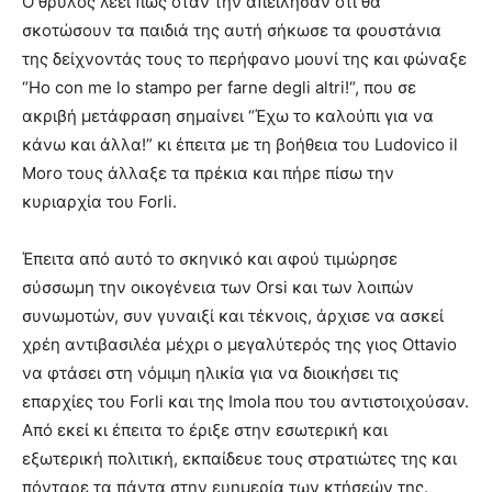
Ο θρύλος λέει πως όταν την απείλησαν ότι θα
σκοτώσουν τα παιδιά της αυτή σήκωσε τα φουστάνια
της δείχνοντάς τους το περήφανο μουνί της και φώναξε
“Ho con me lo stampo per farne degli altri!“, που σε
ακριβή μετάφραση σημαίνει “Έχω το καλούπι για να
κάνω και άλλα!” κι έπειτα με τη βοήθεια του Ludovico il
Moro τους άλλαξε τα πρέκια και πήρε πίσω την
κυριαρχία του Forli.
Έπειτα από αυτό το σκηνικό και αφού τιμώρησε
σύσσωμη την οικογένεια των Orsi και των λοιπών
συνωμοτών, συν γυναιξί και τέκνοις, άρχισε να ασκεί
χρέη αντιβασιλέα μέχρι ο μεγαλύτερός της γιος Ottavio
να φτάσει στη νόμιμη ηλικία για να διοικήσει τις
επαρχίες του Forli και της Imola που του αντιστοιχούσαν.
Από εκεί κι έπειτα το έριξε στην εσωτερική και
εξωτερική πολιτική, εκπαίδευε τους στρατιώτες της και
πόνταρε τα πάντα στην ευημερία των κτήσεών της.