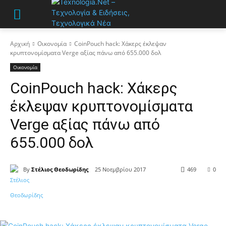
Αρχική
Οικονομία
CoinPouch hack: Χάκερς έκλεψαν
κρυπτονομίσματα Verge αξίας πάνω από 655.000 δολ
Οικονομία
CoinPouch hack: Χάκερς
έκλεψαν κρυπτονομίσματα
Verge αξίας πάνω από
655.000 δολ
By
Στέλιος Θεοδωρίδης
25 Νοεμβρίου 2017
469
0