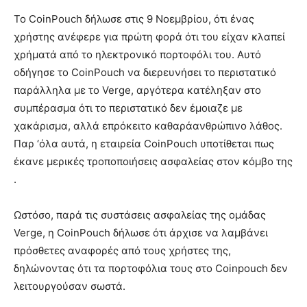
Το CoinPouch δήλωσε στις 9 Νοεμβρίου, ότι ένας
χρήστης ανέφερε για πρώτη φορά ότι του είχαν κλαπεί
χρήματά από το ηλεκτρονικό πορτοφόλι του. Αυτό
οδήγησε το CoinPouch να διερευνήσει το περιστατικό
παράλληλα με το Verge, αργότερα κατέληξαν στο
συμπέρασμα ότι το περιστατικό δεν έμοιαζε με
χακάρισμα, αλλά επρόκειτο καθαράανθρώπινο λάθος.
Παρ ‘όλα αυτά, η εταιρεία CoinPouch υποτίθεται πως
έκανε μερικές τροποποιήσεις ασφαλείας στον κόμβο της
.
Ωστόσο, παρά τις συστάσεις ασφαλείας της ομάδας
Verge, η CoinPouch δήλωσε ότι άρχισε να λαμβάνει
πρόσθετες αναφορές από τους χρήστες της,
δηλώνοντας ότι τα πορτοφόλια τους στο Coinpouch δεν
λειτουργούσαν σωστά.