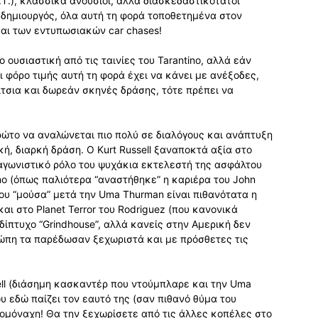
.T.), κλασσικά ανούσιοι, αλλά διασκεδαστικότατοι
ο δημιουργός, όλα αυτή τη φορά τοποθετημένα στον
αι των εντυπωσιακών car chases!
ο ουσιαστική από τις ταινίες του Tarantino, αλλά εάν
ι φόρο τιμής αυτή τη φορά έχει να κάνει με ανέξοδες,
ίτσια και δωρεάν σκηνές δράσης, τότε πρέπει να
πρώτο να αναλώνεται πιο πολύ σε διαλόγους και ανάπτυξη
ή, διαρκή δράση. Ο Kurt Russell ξαναποκτά αξία στο
αγωνιστικό ρόλο του ψυχάκια εκτελεστή της ασφάλτου
no (όπως παλιότερα “αναστήθηκε” η καριέρα του John
 του “μούσα” μετά την Uma Thurman είναι πιθανότατα η
αι στο Planet Terror του Rodriguez (που κανονικά
 δίπτυχο “Grindhouse”, αλλά κανείς στην Αμερική δεν
ρώπη τα παρέδωσαν ξεχωριστά και με πρόσθετες τις
Bell (διάσημη κασκαντέρ που ντούμπλαρε και την Uma
που εδώ παίζει τον εαυτό της (σαν πιθανό θύμα του
ολομόναχη! Θα την ξεχωρίσετε από τις άλλες κοπέλες στο