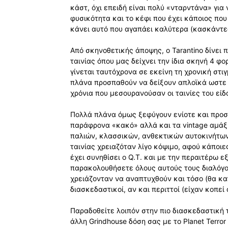
κάστ, όχι επειδή είναι πολύ «νταρντάνα» για 
φυσικότητα και το κέφι που έχει κάποιος που
κάνει αυτό που αγαπάει καλύτερα (κασκάντε
Από σκηνοθετικής άποψης, ο Tarantino δίνει
ταινίας όπου μας δείχνει την ίδια σκηνή 4 φ
γίνεται ταυτόχρονα σε εκείνη τη χρονική στι
πλάνα προσπαθούν να δείξουν απλοϊκά ωστε ν
χρόνια που μεσουρανούσαν οι ταινίες του είδ
Πολλά πλάνα όμως ξεφύγουν ενίοτε και προσ
παράφρονα «κακό» αλλά και τα vintage αμάξι
παλιών, κλασσικών, ανθεκτικών αυτοκινήτων
ταινίας χρειαζόταν λίγο κόψιμο, αφού κάποιε
έχει συνηθίσει ο Q.T. και με την περαιτέρω ε
παρακολουθήσετε όλους αυτούς τους διαλόγο
χρειάζονταν να αναπτυχθούν και τόσο (θα κ
διασκεδαστικοί, αν και περιττοί (είχαν κοπεί
Παραδοθείτε λοιπόν στην πιο διασκεδαστική 
άλλη Grindhouse δόση σας με το Planet Terro