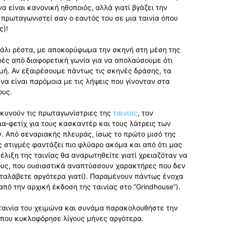
να είναι κανονική ηθοποιός, αλλά γιατί βγάζει την
 πρωταγωνιστεί σαν ο εαυτός του σε μια ταινία όπου
ς)!
 πάλι ρέστα, με αποκορύφωμα την σκηνή στη μέση της
ορές από διαφορετική γωνία για να απολαύσουμε ότι
γμή. Αν εξαιρέσουμε πάντως τις σκηνές δράσης, τα
α είναι παρόμοια με τις λήψεις που γίνονταν στα
ους.
κυνούν τις πρωταγωνίστριες της
ταινίας
, τον
α-φετίχ για τους κασκαντέρ και τους λάτρεις των
. Από σεναριακής πλευράς, ίσως το πρώτο μισό της
ς στιγμές φαντάζει πιο φλύαρο ακόμα και από ότι μας
ξέλιξη της ταινίας θα αναρωτηθείτε γιατί χρειαζόταν να
υς, που ουσιαστικά αναπτύσσουν χαρακτήρες που δεν
αταλάβετε αργότερα γιατί). Παραμένουν πάντως ένοχα
 από την αρχική έκδοση της ταινίας στο “Grindhouse”).
ταινία του χειμώνα και συνάμα παρακολουθήστε την
r που κυκλοφόρησε λίγους μήνες αργότερα.