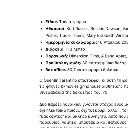
Είδος
: Ταινία τρόμου
Ηθοποιοί
: Kurt Russell, Rosario Dawson, 
Poitier, Tracie Thoms, Mary Elizabeth Winste
Ημερομηνία κυκλοφορίας
: 6 Απριλίου 20
Διάρκεια
: 113 λεπτά
Παραγωγή
: Dimension Films, A Band Apart
Προϋπολογισμός
: 30 εκατομμύρια δολάρ
Box office
: 30,7 εκατομμύρια δολάρια
O Quentin Tarantino επιστρέφει, κι αυτή τη 
τις φτηνές b-movies grindhouse αισθητικής π
σινεμαδάκια της δεκαετίας του ’70.
Δυο παρέες γυναικών γίνονται στόχος ενός μαν
όχι ηλεκτρικό πριόνι, όχι τσεκούρι, αλλά… το 
“κασκάντες” και σκληρό κυνηγητό. Αυτό που α
παρουσίες, γάμπες, μπουτάκια και πατούσες 