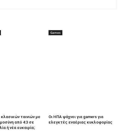
Games
κλασικών ταινιών με
Οι ΗΠΑ ψάχνει για gamers για
μοσύνη από 4:3 σε
ελεγκτές εναέριας κυκλοφορίας
λία ή νέα ευκαιρία;