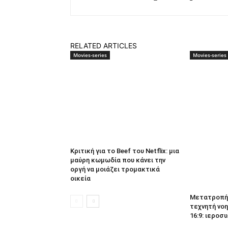
RELATED ARTICLES
Movies-series
Movies-series
Κριτική για το Beef του Netflix: μια
μαύρη κωμωδία που κάνει την
οργή να μοιάζει τρομακτικά
οικεία
Μετατροπή 
τεχνητή νοη
16:9: ιεροσυ