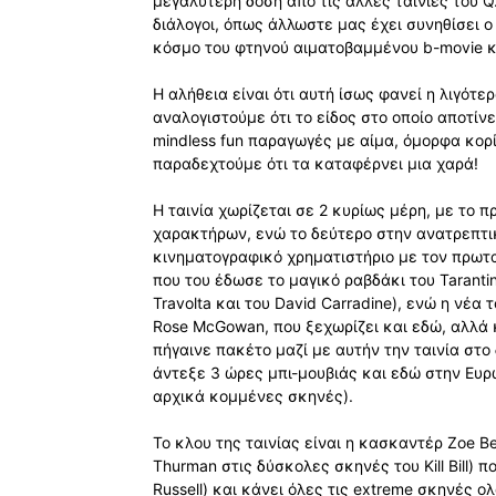
μεγαλύτερη δόση από τις άλλες ταινίες του Q
διάλογοι, όπως άλλωστε μας έχει συνηθίσει 
κόσμο του φτηνού αιματοβαμμένου b-movie κ
Η αλήθεια είναι ότι αυτή ίσως φανεί η λιγότερ
αναλογιστούμε ότι το είδος στο οποίο αποτίνε
mindless fun παραγωγές με αίμα, όμορφα κορ
παραδεχτούμε ότι τα καταφέρνει μια χαρά!
Η ταινία χωρίζεται σε 2 κυρίως μέρη, με το 
χαρακτήρων, ενώ το δεύτερο στην ανατρεπτικ
κινηματογραφικό χρηματιστήριο με τον πρωτ
που του έδωσε το μαγικό ραβδάκι του Taranti
Travolta και του David Carradine), ενώ η νέα
Rose McGowan, που ξεχωρίζει και εδώ, αλλά κ
πήγαινε πακέτο μαζί με αυτήν την ταινία στο
άντεξε 3 ώρες μπι-μουβιάς και εδώ στην Ευ
αρχικά κομμένες σκηνές).
Το κλου της ταινίας είναι η κασκαντέρ Zoe 
Thurman στις δύσκολες σκηνές του Kill Bill) 
Russell) και κάνει όλες τις extreme σκηνές 