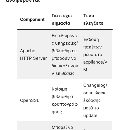
Γιατί έχει
Τι να
Component
σημασία
ελέγξετε
Εκτεθειμένε
Έκδοση
ς υπηρεσίες/
πακέτων
Apache
βιβλιοθήκες
μέσα στο
HTTP Server
μπορούν να
appliance/V
διευκολύνου
M
ν επιθέσεις
Changelog/
Κρίσιμη
σημειώσεις
βιβλιοθήκη
OpenSSL
έκδοσης
κρυπτογράφ
μετά το
ησης
update
Μπορεί να