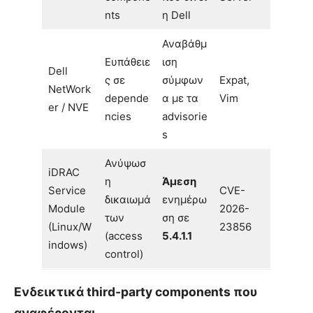
nts
η Dell
Αναβάθμ
Ευπάθειε
ιση
Dell
ς σε
σύμφων
Expat,
NetWork
depende
α με τα
Vim
er / NVE
ncies
advisorie
s
Ανύψωσ
iDRAC
η
Άμεση
Service
CVE-
δικαιωμά
ενημέρω
Module
2026-
των
ση σε
(Linux/W
23856
(access
5.4.1.1
indows)
control)
Ενδεικτικά third-party components που
αναφέρονται