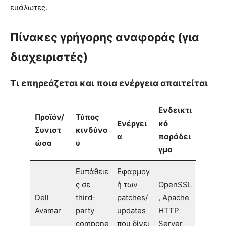
ευάλωτες.
Πίνακες γρήγορης αναφοράς (για
διαχειριστές)
Τι επηρεάζεται και ποια ενέργεια απαιτείται
Ενδεικτι
Προϊόν/
Τύπος
Ενέργει
κό
Συνιστ
κινδύνο
α
παράδει
ώσα
υ
γμα
Ευπάθειε
Εφαρμογ
ς σε
ή των
OpenSSL
Dell
third-
patches/
, Apache
Avamar
party
updates
HTTP
compone
που δίνει
Server