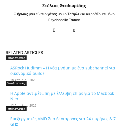
Στέλιος Θεοδωρίδης
Ο ήρωας μου είναι ο γάτος μου ο Τσάρλι και ακροάζομαι μόνο
Psychedelic Trance
RELATED ARTICLES
Υπολογιστές
ASRock Hudimm – Η νέα μνήμη με ένα subchannel για
οικονομικά builds
18 Απριλίου 2026
Υπολογιστές
Η Apple αντιμέτωπη με έλλειψη chips για το Macbook
Neo
12 Απριλίου 2026
Υπολογιστές
Επεξεργαστές AMD Zen 6: Διαρροές για 24 πυρήνες & 7
GHz