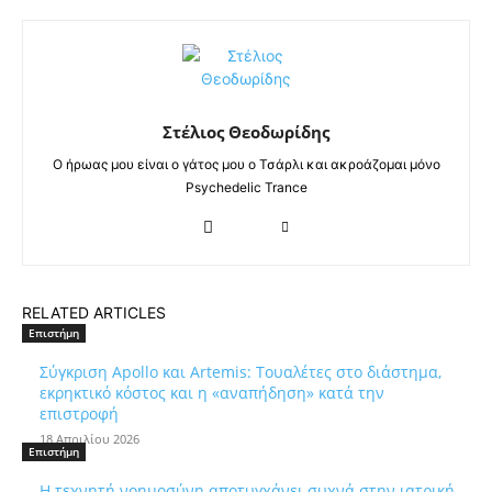
Στέλιος Θεοδωρίδης
Ο ήρωας μου είναι ο γάτος μου ο Τσάρλι και ακροάζομαι μόνο
Psychedelic Trance
RELATED ARTICLES
Επιστήμη
Σύγκριση Apollo και Artemis: Τουαλέτες στο διάστημα,
εκρηκτικό κόστος και η «αναπήδηση» κατά την
επιστροφή
18 Απριλίου 2026
Επιστήμη
Η τεχνητή νοημοσύνη αποτυγχάνει συχνά στην ιατρική