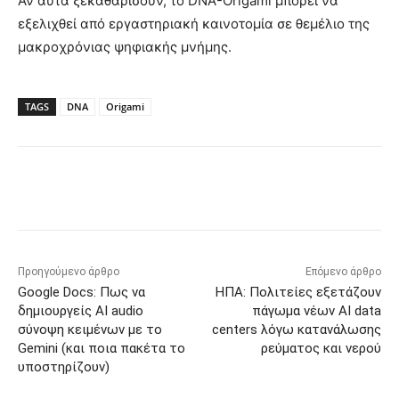
Αν αυτά ξεκαθαρίσουν, το DNA-Origami μπορεί να
εξελιχθεί από εργαστηριακή καινοτομία σε θεμέλιο της
μακροχρόνιας ψηφιακής μνήμης.
TAGS
DNA
Origami
Προηγούμενο άρθρο
Επόμενο άρθρο
Google Docs: Πως να
ΗΠΑ: Πολιτείες εξετάζουν
δημιουργείς AI audio
πάγωμα νέων AI data
σύνοψη κειμένων με το
centers λόγω κατανάλωσης
Gemini (και ποια πακέτα το
ρεύματος και νερού
υποστηρίζουν)