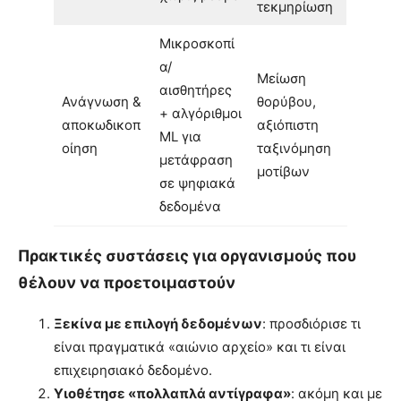
τεκμηρίωση
Μικροσκοπί
α/
Μείωση
αισθητήρες
Ανάγνωση &
θορύβου,
+ αλγόριθμοι
αποκωδικοπ
αξιόπιστη
ML για
οίηση
ταξινόμηση
μετάφραση
μοτίβων
σε ψηφιακά
δεδομένα
Πρακτικές συστάσεις για οργανισμούς που
θέλουν να προετοιμαστούν
Ξεκίνα με επιλογή δεδομένων
: προσδιόρισε τι
είναι πραγματικά «αιώνιο αρχείο» και τι είναι
επιχειρησιακό δεδομένο.
Υιοθέτησε «πολλαπλά αντίγραφα»
: ακόμη και με