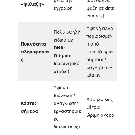
μετά την
(και συχνά
«φύλαξη»
εγγραφή
ψύξη σε data
centers)
Υψηλή αλλά
Πολύ υψηλή,
περιορισμέν
ειδικά με
Πυκνότητα
η από
DNA-
πληροφορία
φυσικά όρια
Origami
ς
πυριτίου/
(ερευνητικό
μαγνητικών
στάδιο)
μέσων
Υψηλό
(σύνθεση/
Χαμηλό έως
Κόστος
ανάγνωση/
μέτριο,
σήμερα
εργαστηριακ
ώριμη αγορά
ές
διαδικασίες)