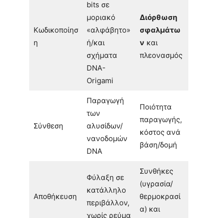
bits σε
μοριακό
Διόρθωση
Κωδικοποίησ
«αλφάβητο»
σφαλμάτω
η
ή/και
ν
και
σχήματα
πλεονασμός
DNA-
Origami
Παραγωγή
Ποιότητα
των
παραγωγής,
Σύνθεση
αλυσίδων/
κόστος ανά
νανοδομών
βάση/δομή
DNA
Συνθήκες
Φύλαξη σε
(υγρασία/
κατάλληλο
Αποθήκευση
θερμοκρασί
περιβάλλον,
α) και
χωρίς ρεύμα