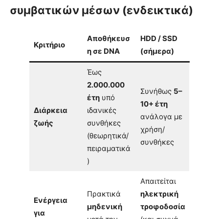
συμβατικών μέσων (ενδεικτικά)
Αποθήκευσ
HDD / SSD
Κριτήριο
η σε DNA
(σήμερα)
Έως
2.000.000
Συνήθως
5–
έτη
υπό
10+ έτη
Διάρκεια
ιδανικές
ανάλογα με
ζωής
συνθήκες
χρήση/
(θεωρητικά/
συνθήκες
πειραματικά
)
Απαιτείται
Πρακτικά
ηλεκτρική
Ενέργεια
μηδενική
τροφοδοσία
για