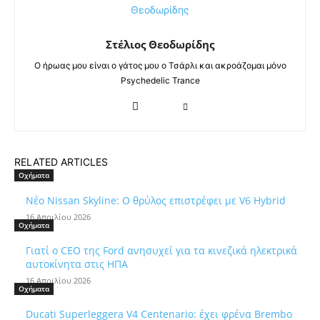
Στέλιος Θεοδωρίδης
Ο ήρωας μου είναι ο γάτος μου ο Τσάρλι και ακροάζομαι μόνο
Psychedelic Trance
RELATED ARTICLES
Οχήματα
Νέο Nissan Skyline: Ο θρύλος επιστρέφει με V6 Hybrid
16 Απριλίου 2026
Οχήματα
Γιατί ο CEO της Ford ανησυχεί για τα κινεζικά ηλεκτρικά
αυτοκίνητα στις ΗΠΑ
16 Απριλίου 2026
Οχήματα
Ducati Superleggera V4 Centenario: έχει φρένα Brembo