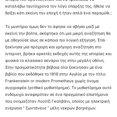
καταλάβω ταυτόχρονα τον λόγο ύπαρξης της, ήθελε να
δείξει κάτι εκείνη την εποχή ή ήταν απλά ένα παραμύθι ;
Το μυστήριο όμως δεν το άφησα να σβήσει μαζί με
εκείνη την βόλτα, σκέφτηκα ότι μια μικρή αναζήτηση θα
με οδηγούσε ίσως σε κάποια πιο λογική εξήγηση. Έτσι
ξεκίνησα μια πρόχειρη και γρήγορη αναζήτηση στο
ίντερνετ, βρήκα αρκετές εκδοχές αυτής της ιστορίας και
φυσικά το κλασσικό σενάριο της στην μεγάλη οθόνη.
Στην πραγματικότητα βέβαια όλα ξεκίνησαν με ένα
βιβλίο που εκδόθηκε το 1818 στην Αγγλία με τον τίτλο:
Frankenstein or modern Prometheus χωρίς όνομα
συγγραφέα (γοτθικό μυθιστόρημα). Το μυθιστόρημα αυτό
ενδόμυχα αναφερόταν σε ένα πραγματικό επιστήμονα
που ονομαζόταν Λουίτζι Γκαλβάνι, οποίος με ηλεκτρική
ενέργεια “ ζωντάνευε ” μέλη νεκρών βατράχων.