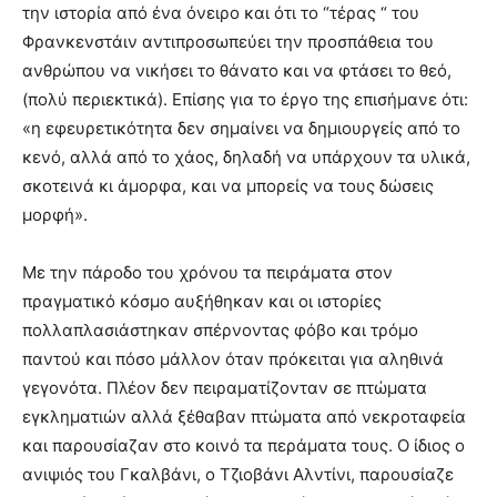
την ιστορία από ένα όνειρο και ότι το “τέρας “ του
Φρανκενστάιν αντιπροσωπεύει την προσπάθεια του
ανθρώπου να νικήσει το θάνατο και να φτάσει το θεό,
(πολύ περιεκτικά). Επίσης για το έργο της επισήμανε ότι:
«η εφευρετικότητα δεν σημαίνει να δημιουργείς από το
κενό, αλλά από το χάος, δηλαδή να υπάρχουν τα υλικά,
σκοτεινά κι άμορφα, και να μπορείς να τους δώσεις
μορφή».
Με την πάροδο του χρόνου τα πειράματα στον
πραγματικό κόσμο αυξήθηκαν και οι ιστορίες
πολλαπλασιάστηκαν σπέρνοντας φόβο και τρόμο
παντού και πόσο μάλλον όταν πρόκειται για αληθινά
γεγονότα. Πλέον δεν πειραματίζονταν σε πτώματα
εγκληματιών αλλά ξέθαβαν πτώματα από νεκροταφεία
και παρουσίαζαν στο κοινό τα περάματα τους. Ο ίδιος ο
ανιψιός του Γκαλβάνι, ο Τζιοβάνι Αλντίνι, παρουσίαζε