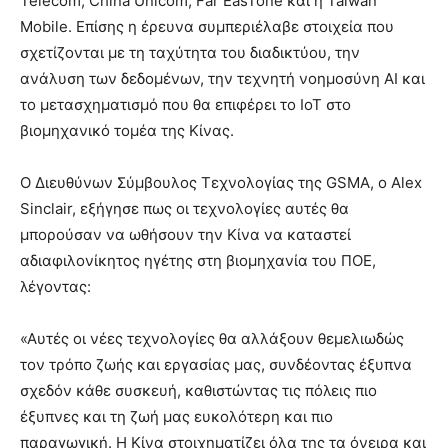
Telecom, China Unicom, Far EasTone και η Taiwan
Mobile. Επίσης η έρευνα συμπεριέλαβε στοιχεία που
σχετίζονται με τη ταχύτητα του διαδικτύου, την
ανάλυση των δεδομένων, την τεχνητή νοημοσύνη AI και
το μετασχηματισμό που θα επιφέρει το IoT στο
βιομηχανικό τομέα της Κίνας.
Ο Διευθύνων Σύμβουλος Τεχνολογίας της GSMA, ο Alex
Sinclair, εξήγησε πως οι τεχνολογίες αυτές θα
μπορούσαν να ωθήσουν την Κίνα να καταστεί
αδιαφιλονίκητος ηγέτης στη βιομηχανία του ΠΟΕ,
λέγοντας:
«Αυτές οι νέες τεχνολογίες θα αλλάξουν θεμελιωδώς
τον τρόπο ζωής και εργασίας μας, συνδέοντας έξυπνα
σχεδόν κάθε συσκευή, καθιστώντας τις πόλεις πιο
έξυπνες και τη ζωή μας ευκολότερη και πιο
παραγωγική. Η Κίνα στοιχηματίζει όλα της τα όνειρα και