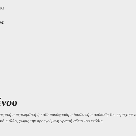
ιας
WebP
ένου
μερική ή περιληπτική ή κατά παράφραση ή διασκευή ή απόδοση του περιεχομένο
κό ή άλλο, χωρίς την προηγούμενη γραπτή άδεια του εκδότη.