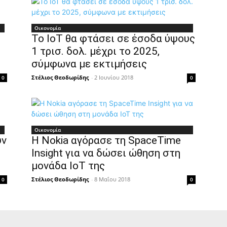
Οικονομία
Το IoT θα φτάσει σε έσοδα ύψους
1 τρισ. δολ. μέχρι το 2025,
σύμφωνα με εκτιμήσεις
Στέλιος Θεοδωρίδης
-
2 Ιουνίου 2018
0
0
Οικονομία
ύν
Η Nokia αγόρασε τη SpaceTime
Insight για να δώσει ώθηση στη
μονάδα IoT της
Στέλιος Θεοδωρίδης
-
8 Μαΐου 2018
0
0