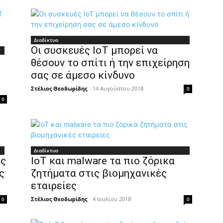
Διαδίκτυο
Οι συσκευές IoT μπορεί να
θέσουν το σπίτι ή την επιχείρηση
σας σε άμεσο κίνδυνο
Στέλιος Θεοδωρίδης
-
14 Αυγούστου 2018
0
0
Διαδίκτυο
ες
IoT και malware τα πιο ζόρικα
ς
ζητήματα στις βιομηχανικές
εταιρείες
Στέλιος Θεοδωρίδης
-
4 Ιουλίου 2018
0
0