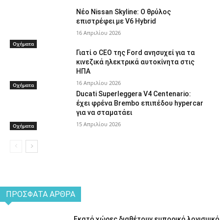
Νέο Nissan Skyline: Ο θρύλος
επιστρέφει με V6 Hybrid
16 Απριλίου 2026
Οχήματα
Γιατί ο CEO της Ford ανησυχεί για τα
κινεζικά ηλεκτρικά αυτοκίνητα στις
ΗΠΑ
16 Απριλίου 2026
Οχήματα
Ducati Superleggera V4 Centenario:
έχει φρένα Brembo επιπέδου hypercar
για να σταματάει
15 Απριλίου 2026
Οχήματα
ΠΡΌΣΦΑΤΑ ΆΡΘΡΑ
Εκατό χώρες διαθέτουν εμπορικό λογισμικό